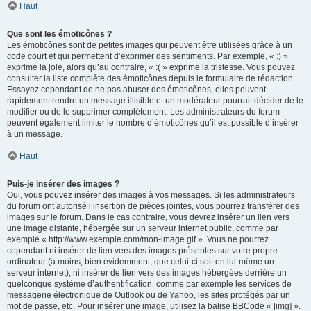
Haut
Que sont les émoticônes ?
Les émoticônes sont de petites images qui peuvent être utilisées grâce à un
code court et qui permettent d’exprimer des sentiments. Par exemple, « :) »
exprime la joie, alors qu’au contraire, « :( » exprime la tristesse. Vous pouvez
consulter la liste complète des émoticônes depuis le formulaire de rédaction.
Essayez cependant de ne pas abuser des émoticônes, elles peuvent
rapidement rendre un message illisible et un modérateur pourrait décider de le
modifier ou de le supprimer complètement. Les administrateurs du forum
peuvent également limiter le nombre d’émoticônes qu’il est possible d’insérer
à un message.
Haut
Puis-je insérer des images ?
Oui, vous pouvez insérer des images à vos messages. Si les administrateurs
du forum ont autorisé l’insertion de pièces jointes, vous pourrez transférer des
images sur le forum. Dans le cas contraire, vous devrez insérer un lien vers
une image distante, hébergée sur un serveur internet public, comme par
exemple « http://www.exemple.com/mon-image.gif ». Vous ne pourrez
cependant ni insérer de lien vers des images présentes sur votre propre
ordinateur (à moins, bien évidemment, que celui-ci soit en lui-même un
serveur internet), ni insérer de lien vers des images hébergées derrière un
quelconque système d’authentification, comme par exemple les services de
messagerie électronique de Outlook ou de Yahoo, les sites protégés par un
mot de passe, etc. Pour insérer une image, utilisez la balise BBCode « [img] ».