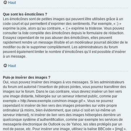
Haut
Que sont les émoticônes ?
Les émoticônes sont de petites images qui peuvent être utilisées grâce à un
code court et qui permettent d’exprimer des sentiments. Par exemple, « :) »
exprime la joie, alors qu’au contraire, « :( » exprime la tristesse. Vous pouvez
consulter la liste complète des émoticônes depuis le formulaire de rédaction.
Essayez cependant de ne pas abuser des émoticônes, elles peuvent
rapidement rendre un message illisible et un modérateur pourrait décider de le
modifier ou de le supprimer complètement. Les administrateurs du forum
peuvent également limiter le nombre d’émoticônes qu’il est possible d’insérer
à un message.
Haut
Puis-je insérer des images ?
Oui, vous pouvez insérer des images à vos messages. Si les administrateurs
du forum ont autorisé l’insertion de pièces jointes, vous pourrez transférer des
images sur le forum. Dans le cas contraire, vous devrez insérer un lien vers
une image distante, hébergée sur un serveur internet public, comme par
exemple « http://www.exemple.com/mon-image.gif ». Vous ne pourrez
cependant ni insérer de lien vers des images présentes sur votre propre
ordinateur (à moins, bien évidemment, que celui-ci soit en lui-même un
serveur internet), ni insérer de lien vers des images hébergées derrière un
quelconque système d’authentification, comme par exemple les services de
messagerie électronique de Outlook ou de Yahoo, les sites protégés par un
mot de passe, etc. Pour insérer une image, utilisez la balise BBCode « [img] ».