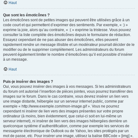
Haut
Que sont les émoticônes ?
Les émoticônes sont de petites images qui peuvent être utilisées grâce à un
code court et qui permettent d’exprimer des sentiments. Par exemple, « :) »
exprime la joie, alors qu’au contraire, « :( » exprime la tristesse. Vous pouvez
consulter la liste complète des émoticônes depuis le formulaire de rédaction.
Essayez cependant de ne pas abuser des émoticônes, elles peuvent
rapidement rendre un message illisible et un modérateur pourrait décider de le
modifier ou de le supprimer complètement. Les administrateurs du forum
peuvent également limiter le nombre d’émoticônes qu’il est possible d’insérer
à un message.
Haut
Puis-je insérer des images ?
Oui, vous pouvez insérer des images à vos messages. Si les administrateurs
du forum ont autorisé l’insertion de pièces jointes, vous pourrez transférer des
images sur le forum. Dans le cas contraire, vous devrez insérer un lien vers
une image distante, hébergée sur un serveur internet public, comme par
exemple « http://www.exemple.com/mon-image.gif ». Vous ne pourrez
cependant ni insérer de lien vers des images présentes sur votre propre
ordinateur (à moins, bien évidemment, que celui-ci soit en lui-même un
serveur internet), ni insérer de lien vers des images hébergées derrière un
quelconque système d’authentification, comme par exemple les services de
messagerie électronique de Outlook ou de Yahoo, les sites protégés par un
mot de passe, etc. Pour insérer une image, utilisez la balise BBCode « [img] ».