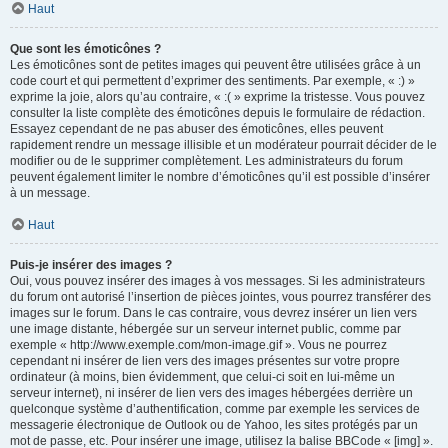
Haut
Que sont les émoticônes ?
Les émoticônes sont de petites images qui peuvent être utilisées grâce à un
code court et qui permettent d’exprimer des sentiments. Par exemple, « :) »
exprime la joie, alors qu’au contraire, « :( » exprime la tristesse. Vous pouvez
consulter la liste complète des émoticônes depuis le formulaire de rédaction.
Essayez cependant de ne pas abuser des émoticônes, elles peuvent
rapidement rendre un message illisible et un modérateur pourrait décider de le
modifier ou de le supprimer complètement. Les administrateurs du forum
peuvent également limiter le nombre d’émoticônes qu’il est possible d’insérer
à un message.
Haut
Puis-je insérer des images ?
Oui, vous pouvez insérer des images à vos messages. Si les administrateurs
du forum ont autorisé l’insertion de pièces jointes, vous pourrez transférer des
images sur le forum. Dans le cas contraire, vous devrez insérer un lien vers
une image distante, hébergée sur un serveur internet public, comme par
exemple « http://www.exemple.com/mon-image.gif ». Vous ne pourrez
cependant ni insérer de lien vers des images présentes sur votre propre
ordinateur (à moins, bien évidemment, que celui-ci soit en lui-même un
serveur internet), ni insérer de lien vers des images hébergées derrière un
quelconque système d’authentification, comme par exemple les services de
messagerie électronique de Outlook ou de Yahoo, les sites protégés par un
mot de passe, etc. Pour insérer une image, utilisez la balise BBCode « [img] ».