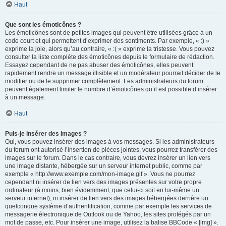
Haut
Que sont les émoticônes ?
Les émoticônes sont de petites images qui peuvent être utilisées grâce à un
code court et qui permettent d’exprimer des sentiments. Par exemple, « :) »
exprime la joie, alors qu’au contraire, « :( » exprime la tristesse. Vous pouvez
consulter la liste complète des émoticônes depuis le formulaire de rédaction.
Essayez cependant de ne pas abuser des émoticônes, elles peuvent
rapidement rendre un message illisible et un modérateur pourrait décider de le
modifier ou de le supprimer complètement. Les administrateurs du forum
peuvent également limiter le nombre d’émoticônes qu’il est possible d’insérer
à un message.
Haut
Puis-je insérer des images ?
Oui, vous pouvez insérer des images à vos messages. Si les administrateurs
du forum ont autorisé l’insertion de pièces jointes, vous pourrez transférer des
images sur le forum. Dans le cas contraire, vous devrez insérer un lien vers
une image distante, hébergée sur un serveur internet public, comme par
exemple « http://www.exemple.com/mon-image.gif ». Vous ne pourrez
cependant ni insérer de lien vers des images présentes sur votre propre
ordinateur (à moins, bien évidemment, que celui-ci soit en lui-même un
serveur internet), ni insérer de lien vers des images hébergées derrière un
quelconque système d’authentification, comme par exemple les services de
messagerie électronique de Outlook ou de Yahoo, les sites protégés par un
mot de passe, etc. Pour insérer une image, utilisez la balise BBCode « [img] ».