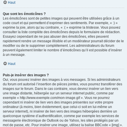
Haut
Que sont les émoticônes ?
Les émoticônes sont de petites images qui peuvent être utilisées grâce à un
code court et qui permettent d’exprimer des sentiments. Par exemple, « :) »
exprime la joie, alors qu’au contraire, « :( » exprime la tristesse. Vous pouvez
consulter la liste complète des émoticônes depuis le formulaire de rédaction.
Essayez cependant de ne pas abuser des émoticônes, elles peuvent
rapidement rendre un message illisible et un modérateur pourrait décider de le
modifier ou de le supprimer complètement. Les administrateurs du forum
peuvent également limiter le nombre d’émoticônes qu’il est possible d’insérer
à un message.
Haut
Puis-je insérer des images ?
Oui, vous pouvez insérer des images à vos messages. Si les administrateurs
du forum ont autorisé l’insertion de pièces jointes, vous pourrez transférer des
images sur le forum. Dans le cas contraire, vous devrez insérer un lien vers
une image distante, hébergée sur un serveur internet public, comme par
exemple « http://www.exemple.com/mon-image.gif ». Vous ne pourrez
cependant ni insérer de lien vers des images présentes sur votre propre
ordinateur (à moins, bien évidemment, que celui-ci soit en lui-même un
serveur internet), ni insérer de lien vers des images hébergées derrière un
quelconque système d’authentification, comme par exemple les services de
messagerie électronique de Outlook ou de Yahoo, les sites protégés par un
mot de passe, etc. Pour insérer une image, utilisez la balise BBCode « [img] ».