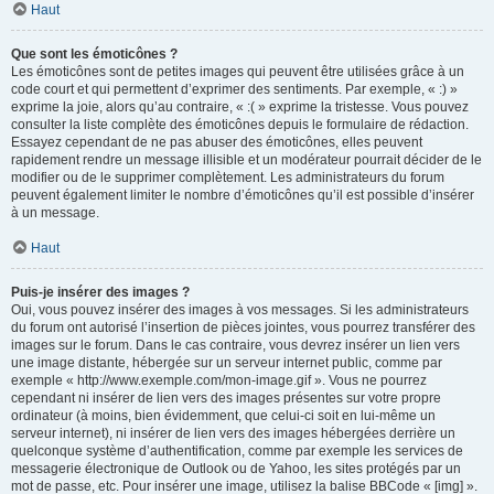
Haut
Que sont les émoticônes ?
Les émoticônes sont de petites images qui peuvent être utilisées grâce à un
code court et qui permettent d’exprimer des sentiments. Par exemple, « :) »
exprime la joie, alors qu’au contraire, « :( » exprime la tristesse. Vous pouvez
consulter la liste complète des émoticônes depuis le formulaire de rédaction.
Essayez cependant de ne pas abuser des émoticônes, elles peuvent
rapidement rendre un message illisible et un modérateur pourrait décider de le
modifier ou de le supprimer complètement. Les administrateurs du forum
peuvent également limiter le nombre d’émoticônes qu’il est possible d’insérer
à un message.
Haut
Puis-je insérer des images ?
Oui, vous pouvez insérer des images à vos messages. Si les administrateurs
du forum ont autorisé l’insertion de pièces jointes, vous pourrez transférer des
images sur le forum. Dans le cas contraire, vous devrez insérer un lien vers
une image distante, hébergée sur un serveur internet public, comme par
exemple « http://www.exemple.com/mon-image.gif ». Vous ne pourrez
cependant ni insérer de lien vers des images présentes sur votre propre
ordinateur (à moins, bien évidemment, que celui-ci soit en lui-même un
serveur internet), ni insérer de lien vers des images hébergées derrière un
quelconque système d’authentification, comme par exemple les services de
messagerie électronique de Outlook ou de Yahoo, les sites protégés par un
mot de passe, etc. Pour insérer une image, utilisez la balise BBCode « [img] ».