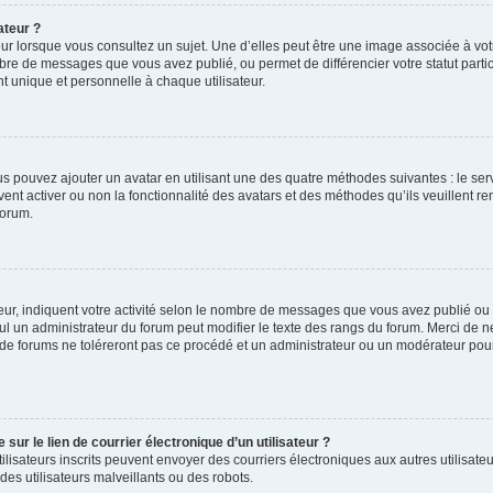
ateur ?
ur lorsque vous consultez un sujet. Une d’elles peut être une image associée à vo
mbre de messages que vous avez publié, ou permet de différencier votre statut parti
 unique et personnelle à chaque utilisateur.
ous pouvez ajouter un avatar en utilisant une des quatre méthodes suivantes : le serv
ent activer ou non la fonctionnalité des avatars et des méthodes qu’ils veuillent ren
forum.
ur, indiquent votre activité selon le nombre de messages que vous avez publié ou id
eul un administrateur du forum peut modifier le texte des rangs du forum. Merci de 
de forums ne toléreront pas ce procédé et un administrateur ou un modérateur pou
ur le lien de courrier électronique d’un utilisateur ?
s utilisateurs inscrits peuvent envoyer des courriers électroniques aux autres utili
es utilisateurs malveillants ou des robots.