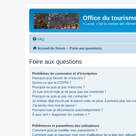
Office du tourism
« La vie, c'est la somme des éléments 
FAQ
Accueil du forum
Foire aux questions
Foire aux questions
Problèmes de connexion et d’inscription
Pourquoi ai-je besoin de m’inscrire ?
Qu’est-ce que la COPPA ?
Pourquoi ne puis-je pas m’inscrire ?
Je suis inscrit mais je ne peux pas me connecter !
Pourquoi ne puis-je pas me connecter ?
Je m’étais déjà inscrit par le passé mais ne peux à présent plus me co
J’ai perdu mon mot de passe !
Pourquoi suis-je déconnecté automatiquement ?
À quoi sert « Supprimer les cookies » ?
Préférences et paramètres des utilisateurs
Comment puis-je modifier mes paramètres ?
Comment puis-je masquer mon nom d’utilisateur de la liste des utilisate