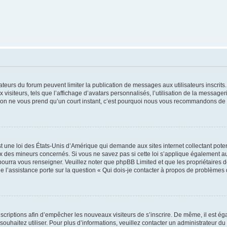
trateurs du forum peuvent limiter la publication de messages aux utilisateurs inscri
visiteurs, tels que l’affichage d’avatars personnalisés, l’utilisation de la messager
ription ne vous prend qu’un court instant, c’est pourquoi nous vous recommandons de l
t une loi des États-Unis d’Amérique qui demande aux sites internet collectant pot
 des mineurs concernés. Si vous ne savez pas si cette loi s’applique également au
 pourra vous renseigner. Veuillez noter que phpBB Limited et que les propriétaires
ue l’assistance porte sur la question « Qui dois-je contacter à propos de problèmes 
inscriptions afin d’empêcher les nouveaux visiteurs de s’inscrire. De même, il est é
s souhaitez utiliser. Pour plus d’informations, veuillez contacter un administrateur du