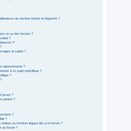
lisateurs de ma liste d’amis et d’ignorés ?
ans un ou des forums ?
sultat ?
blanche ?!
?
ssages et sujets ?
t les abonnements ?
onner à un sujet spécifique ?
ifique ?
 ?
ce forum ?
s jointes ?
cussions ?
ible ?
 d’abus ou d’ordres légaux liés à ce forum ?
r du forum ?