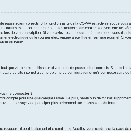
t de passe soient corrects. Si la fonctionnalité de la COPPA est activée et que vous 
ains forums exigeront également que les nouvelles inscriptions doivent être activée
te lors de votre inscription. Si vous aviez reçu un courrier électronique, consultez l
r électronique ou le courrier électronique a été filtré en tant que pourriel. Si vo
rateur du forum.
out que votre nom d’utilisateur et votre mot de passe soient corrects. Si tel est le
iétaire du site internet ait un problème de configuration et qu’il soit nécessaire de l
 plus me connecter ?!
votre compte pour une quelconque raison. De plus, beaucoup de forums suppriment pér
 nouveau et essayez de participer plus activement aux discussions du forum.
 récupéré, il peut facilement être réinitialisé. Veuillez vous rendre sur la page de