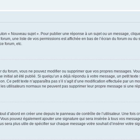
outon « Nouveau sujet ». Pour publier une réponse à un sujet ou un message, cliqu
 forum, une liste de vos permissions est affichée en bas de l’écran du forum ou du
ce forum, etc.
r du forum, vous ne pouvez modifier ou supprimer que vos propres messages. Vou
 initial ait été publié. Si quelqu’un a déjà répondu à votre message, un petit text
ion. Ce petit texte n’apparaîtra pas s’il s’agit d’une modification effectuée par un 
ue les utilisateurs normaux ne peuvent pas supprimer leur propre message si une ré
ut d’abord en créer une depuis le panneau de contrôle de l’utilisateur. Une fois c
ure. Vous pouvez également ajouter une signature qui sera insérée à tous vos mess
 vous sera plus utile de spécifier sur chaque message votre souhait d’insérer votre si