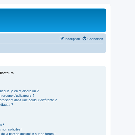
Inscription
Connexion
lisateurs
t puis-je en rejoindre un ?
 groupe d’utilisateurs ?
araissent dans une couleur différente ?
défaut » ?
s !
non sollicités !
e de la part de quelqu’un sur ce forum !