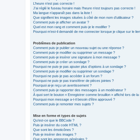
L’heure n’est pas correcte !
J’ai réglé le fuseau horaire mais l’heure n’est toujours pas correcte !
Ma langue n’apparaît pas dans la liste !
Que signifient les images situées à côté de mon nom d’utilisateur ?
Comment puis-je afficher un avatar ?
Quel est mon rang et comment puis-je le modifier ?
Pourquoi m’est-il demandé de me connecter lorsque je clique sur le lien 
Problèmes de publication
Comment puis-je publier un nouveau sujet ou une réponse ?
Comment puis-je modifier ou supprimer un message ?
Comment puis-je insérer une signature à mon message ?
Comment puis-je créer un sondage ?
Pourquoi ne puis-je pas ajouter plus d’options à un sondage ?
Comment puis-je modifier ou supprimer un sondage ?
Pourquoi ne puis-je pas accéder à un forum ?
Pourquoi ne puis-je pas transférer de pièces jointes ?
Pourquoi ai-je reçu un avertissement ?
Comment puis-je rapporter des messages à un modérateur ?
À quoi sert le bouton « Enregistrer comme brouillon » affiché lors de la 
Pourquoi mon message a-t-il besoin d’être approuvé ?
Comment puis-je remonter mes sujets ?
Mise en forme et types de sujets
Qu’est-ce que le BBCode ?
Puis-je insérer du code HTML ?
Que sont les émoticônes ?
Puis-je insérer des images ?
Que sont les annonces générales ?