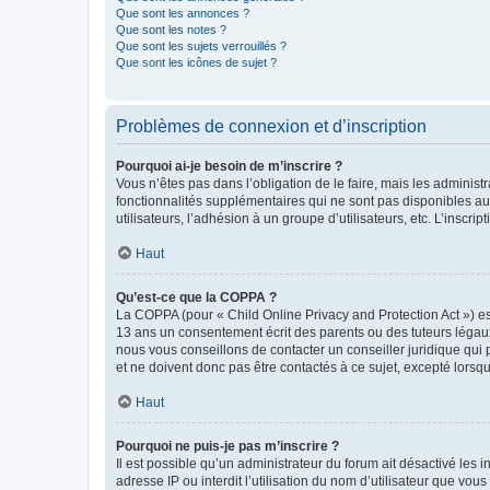
Que sont les annonces ?
Que sont les notes ?
Que sont les sujets verrouillés ?
Que sont les icônes de sujet ?
Problèmes de connexion et d’inscription
Pourquoi ai-je besoin de m’inscrire ?
Vous n’êtes pas dans l’obligation de le faire, mais les adminis
fonctionnalités supplémentaires qui ne sont pas disponibles aux 
utilisateurs, l’adhésion à un groupe d’utilisateurs, etc. L’insc
Haut
Qu’est-ce que la COPPA ?
La COPPA (pour « Child Online Privacy and Protection Act ») es
13 ans un consentement écrit des parents ou des tuteurs légaux
nous vous conseillons de contacter un conseiller juridique qui
et ne doivent donc pas être contactés à ce sujet, excepté lorsq
Haut
Pourquoi ne puis-je pas m’inscrire ?
Il est possible qu’un administrateur du forum ait désactivé les 
adresse IP ou interdit l’utilisation du nom d’utilisateur que vou