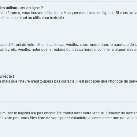
s utilisateurs en ligne ?
s du forum », vous trouverez l’option « Masquer mon statut en ligne ». Si vous activ
é comme étant un utilisateur invisible.
aire différent du vôtre. Si tel était le cas, veuillez vous rendre dans le panneau de co
ey, etc. Veuillez noter que le réglage du fuseau horaire, comme la plupart des autr
orrecte !
 mais que l’heure n’est toujours pas correcte, il est probable que l’horloge du serve
orum, soit le logiciel n’a pas encore été traduit dans votre langue. Essayez de deman
 n’existe pas, vous êtes libre de vous porter volontaire et commencer une nouvelle t