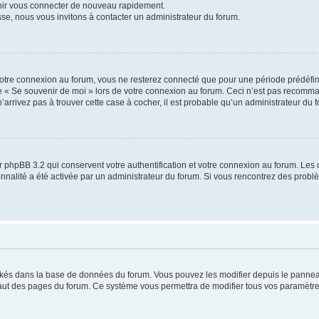
voir vous connecter de nouveau rapidement.
sse, nous vous invitons à contacter un administrateur du forum.
otre connexion au forum, vous ne resterez connecté que pour une période prédéfinie
se « Se souvenir de moi » lors de votre connexion au forum. Ceci n’est pas recomm
’arrivez pas à trouver cette case à cocher, il est probable qu’un administrateur du fo
 phpBB 3.2 qui conservent votre authentification et votre connexion au forum. Les 
tionnalité a été activée par un administrateur du forum. Si vous rencontrez des pro
ockés dans la base de données du forum. Vous pouvez les modifier depuis le panneau 
haut des pages du forum. Ce système vous permettra de modifier tous vos paramètre