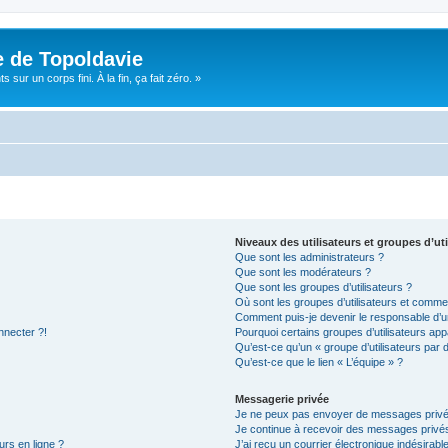
e de Topoldavie
sur un corps fini. À la fin, ça fait zéro. »
Niveaux des utilisateurs et groupes d’uti
Que sont les administrateurs ?
Que sont les modérateurs ?
Que sont les groupes d’utilisateurs ?
Où sont les groupes d’utilisateurs et commen
Comment puis-je devenir le responsable d’un
nnecter ?!
Pourquoi certains groupes d’utilisateurs app
Qu’est-ce qu’un « groupe d’utilisateurs par 
Qu’est-ce que le lien « L’équipe » ?
Messagerie privée
Je ne peux pas envoyer de messages privé
Je continue à recevoir des messages privés 
urs en ligne ?
J’ai reçu un courrier électronique indésirabl