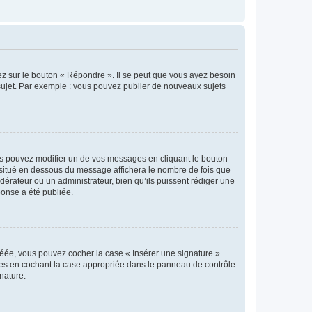
ez sur le bouton « Répondre ». Il se peut que vous ayez besoin
 sujet. Par exemple : vous pouvez publier de nouveaux sujets
s pouvez modifier un de vos messages en cliquant le bouton
e situé en dessous du message affichera le nombre de fois que
modérateur ou un administrateur, bien qu’ils puissent rédiger une
ponse a été publiée.
réée, vous pouvez cocher la case « Insérer une signature »
ages en cochant la case appropriée dans le panneau de contrôle
gnature.