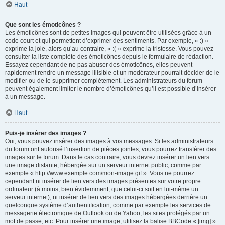
Haut
Que sont les émoticônes ?
Les émoticônes sont de petites images qui peuvent être utilisées grâce à un
code court et qui permettent d’exprimer des sentiments. Par exemple, « :) »
exprime la joie, alors qu’au contraire, « :( » exprime la tristesse. Vous pouvez
consulter la liste complète des émoticônes depuis le formulaire de rédaction.
Essayez cependant de ne pas abuser des émoticônes, elles peuvent
rapidement rendre un message illisible et un modérateur pourrait décider de le
modifier ou de le supprimer complètement. Les administrateurs du forum
peuvent également limiter le nombre d’émoticônes qu’il est possible d’insérer
à un message.
Haut
Puis-je insérer des images ?
Oui, vous pouvez insérer des images à vos messages. Si les administrateurs
du forum ont autorisé l’insertion de pièces jointes, vous pourrez transférer des
images sur le forum. Dans le cas contraire, vous devrez insérer un lien vers
une image distante, hébergée sur un serveur internet public, comme par
exemple « http://www.exemple.com/mon-image.gif ». Vous ne pourrez
cependant ni insérer de lien vers des images présentes sur votre propre
ordinateur (à moins, bien évidemment, que celui-ci soit en lui-même un
serveur internet), ni insérer de lien vers des images hébergées derrière un
quelconque système d’authentification, comme par exemple les services de
messagerie électronique de Outlook ou de Yahoo, les sites protégés par un
mot de passe, etc. Pour insérer une image, utilisez la balise BBCode « [img] ».