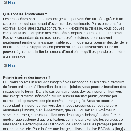
Haut
Que sont les émoticônes ?
Les émoticônes sont de petites images qui peuvent être utilisées grâce à un
code court et qui permettent d’exprimer des sentiments. Par exemple, « :) »
exprime la joie, alors qu’au contraire, « :( » exprime la tristesse. Vous pouvez
consulter la liste complète des émoticônes depuis le formulaire de rédaction.
Essayez cependant de ne pas abuser des émoticônes, elles peuvent
rapidement rendre un message illisible et un modérateur pourrait décider de le
modifier ou de le supprimer complètement. Les administrateurs du forum
peuvent également limiter le nombre d’émoticônes qu’il est possible d’insérer
à un message.
Haut
Puis-je insérer des images ?
Oui, vous pouvez insérer des images à vos messages. Si les administrateurs
du forum ont autorisé l’insertion de pièces jointes, vous pourrez transférer des
images sur le forum. Dans le cas contraire, vous devrez insérer un lien vers
une image distante, hébergée sur un serveur internet public, comme par
exemple « http://www.exemple.com/mon-image.gif ». Vous ne pourrez
cependant ni insérer de lien vers des images présentes sur votre propre
ordinateur (à moins, bien évidemment, que celui-ci soit en lui-même un
serveur internet), ni insérer de lien vers des images hébergées derrière un
quelconque système d’authentification, comme par exemple les services de
messagerie électronique de Outlook ou de Yahoo, les sites protégés par un
mot de passe, etc. Pour insérer une image, utilisez la balise BBCode « [img] ».