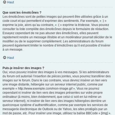
Haut
Que sont les émoticônes ?
Les émoticônes sont de petites images qui peuvent être utilisées grâce à un
code court et qui permettent d’exprimer des sentiments. Par exemple, « :) »
exprime la joie, alors qu’au contraire, « :( » exprime la tristesse. Vous pouvez
consulter la liste complète des émoticônes depuis le formulaire de rédaction.
Essayez cependant de ne pas abuser des émoticônes, elles peuvent
rapidement rendre un message illisible et un modérateur pourrait décider de le
modifier ou de le supprimer complètement. Les administrateurs du forum
peuvent également limiter le nombre d’émoticônes qu’il est possible d’insérer
à un message.
Haut
Puis-je insérer des images ?
Oui, vous pouvez insérer des images à vos messages. Si les administrateurs
du forum ont autorisé l’insertion de pièces jointes, vous pourrez transférer des
images sur le forum. Dans le cas contraire, vous devrez insérer un lien vers
une image distante, hébergée sur un serveur internet public, comme par
exemple « http://www.exemple.com/mon-image.gif ». Vous ne pourrez
cependant ni insérer de lien vers des images présentes sur votre propre
ordinateur (à moins, bien évidemment, que celui-ci soit en lui-même un
serveur internet), ni insérer de lien vers des images hébergées derrière un
quelconque système d’authentification, comme par exemple les services de
messagerie électronique de Outlook ou de Yahoo, les sites protégés par un
mot de passe, etc. Pour insérer une image, utilisez la balise BBCode « [img] ».