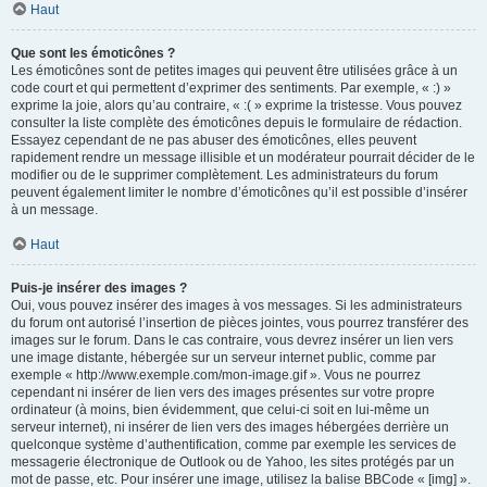
Haut
Que sont les émoticônes ?
Les émoticônes sont de petites images qui peuvent être utilisées grâce à un
code court et qui permettent d’exprimer des sentiments. Par exemple, « :) »
exprime la joie, alors qu’au contraire, « :( » exprime la tristesse. Vous pouvez
consulter la liste complète des émoticônes depuis le formulaire de rédaction.
Essayez cependant de ne pas abuser des émoticônes, elles peuvent
rapidement rendre un message illisible et un modérateur pourrait décider de le
modifier ou de le supprimer complètement. Les administrateurs du forum
peuvent également limiter le nombre d’émoticônes qu’il est possible d’insérer
à un message.
Haut
Puis-je insérer des images ?
Oui, vous pouvez insérer des images à vos messages. Si les administrateurs
du forum ont autorisé l’insertion de pièces jointes, vous pourrez transférer des
images sur le forum. Dans le cas contraire, vous devrez insérer un lien vers
une image distante, hébergée sur un serveur internet public, comme par
exemple « http://www.exemple.com/mon-image.gif ». Vous ne pourrez
cependant ni insérer de lien vers des images présentes sur votre propre
ordinateur (à moins, bien évidemment, que celui-ci soit en lui-même un
serveur internet), ni insérer de lien vers des images hébergées derrière un
quelconque système d’authentification, comme par exemple les services de
messagerie électronique de Outlook ou de Yahoo, les sites protégés par un
mot de passe, etc. Pour insérer une image, utilisez la balise BBCode « [img] ».