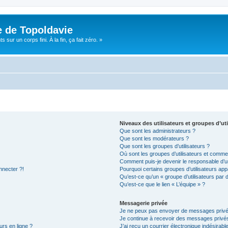
e de Topoldavie
sur un corps fini. À la fin, ça fait zéro. »
Niveaux des utilisateurs et groupes d’uti
Que sont les administrateurs ?
Que sont les modérateurs ?
Que sont les groupes d’utilisateurs ?
Où sont les groupes d’utilisateurs et commen
Comment puis-je devenir le responsable d’un
nnecter ?!
Pourquoi certains groupes d’utilisateurs app
Qu’est-ce qu’un « groupe d’utilisateurs par 
Qu’est-ce que le lien « L’équipe » ?
Messagerie privée
Je ne peux pas envoyer de messages privé
Je continue à recevoir des messages privés 
urs en ligne ?
J’ai reçu un courrier électronique indésirabl