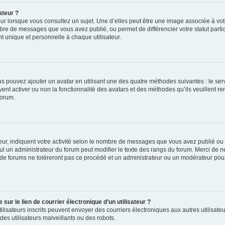
ateur ?
ur lorsque vous consultez un sujet. Une d’elles peut être une image associée à vo
mbre de messages que vous avez publié, ou permet de différencier votre statut parti
 unique et personnelle à chaque utilisateur.
ous pouvez ajouter un avatar en utilisant une des quatre méthodes suivantes : le serv
ent activer ou non la fonctionnalité des avatars et des méthodes qu’ils veuillent ren
forum.
ur, indiquent votre activité selon le nombre de messages que vous avez publié ou id
eul un administrateur du forum peut modifier le texte des rangs du forum. Merci de 
de forums ne toléreront pas ce procédé et un administrateur ou un modérateur pou
ur le lien de courrier électronique d’un utilisateur ?
s utilisateurs inscrits peuvent envoyer des courriers électroniques aux autres utili
es utilisateurs malveillants ou des robots.