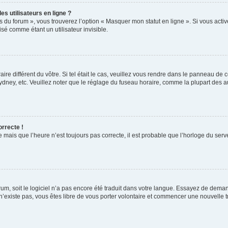
s utilisateurs en ligne ?
s du forum », vous trouverez l’option « Masquer mon statut en ligne ». Si vous activ
é comme étant un utilisateur invisible.
aire différent du vôtre. Si tel était le cas, veuillez vous rendre dans le panneau de co
ey, etc. Veuillez noter que le réglage du fuseau horaire, comme la plupart des autr
orrecte !
 mais que l’heure n’est toujours pas correcte, il est probable que l’horloge du serve
orum, soit le logiciel n’a pas encore été traduit dans votre langue. Essayez de deman
 n’existe pas, vous êtes libre de vous porter volontaire et commencer une nouvelle t