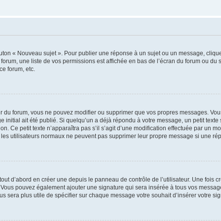
outon « Nouveau sujet ». Pour publier une réponse à un sujet ou un message, cliqu
 forum, une liste de vos permissions est affichée en bas de l’écran du forum ou du
ce forum, etc.
r du forum, vous ne pouvez modifier ou supprimer que vos propres messages. Vou
 initial ait été publié. Si quelqu’un a déjà répondu à votre message, un petit text
ion. Ce petit texte n’apparaîtra pas s’il s’agit d’une modification effectuée par un 
ue les utilisateurs normaux ne peuvent pas supprimer leur propre message si une ré
ut d’abord en créer une depuis le panneau de contrôle de l’utilisateur. Une fois c
ure. Vous pouvez également ajouter une signature qui sera insérée à tous vos mess
 vous sera plus utile de spécifier sur chaque message votre souhait d’insérer votre si