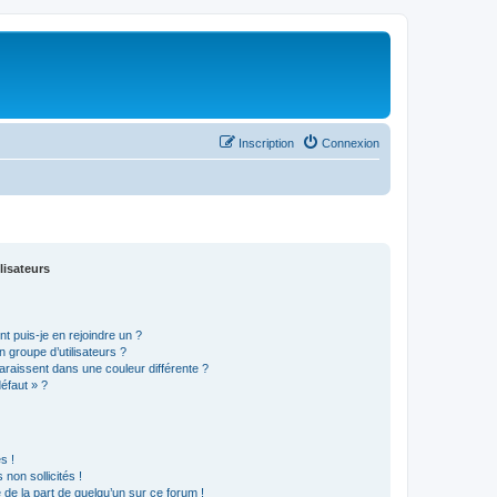
Inscription
Connexion
lisateurs
t puis-je en rejoindre un ?
 groupe d’utilisateurs ?
araissent dans une couleur différente ?
défaut » ?
s !
non sollicités !
e de la part de quelqu’un sur ce forum !