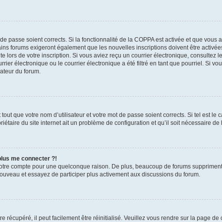
t de passe soient corrects. Si la fonctionnalité de la COPPA est activée et que vous 
ains forums exigeront également que les nouvelles inscriptions doivent être activée
te lors de votre inscription. Si vous aviez reçu un courrier électronique, consultez l
r électronique ou le courrier électronique a été filtré en tant que pourriel. Si vo
rateur du forum.
out que votre nom d’utilisateur et votre mot de passe soient corrects. Si tel est le
iétaire du site internet ait un problème de configuration et qu’il soit nécessaire de l
 plus me connecter ?!
votre compte pour une quelconque raison. De plus, beaucoup de forums suppriment pér
 nouveau et essayez de participer plus activement aux discussions du forum.
 récupéré, il peut facilement être réinitialisé. Veuillez vous rendre sur la page de