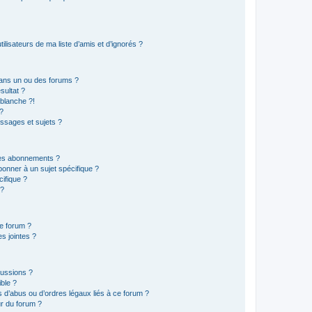
lisateurs de ma liste d’amis et d’ignorés ?
ans un ou des forums ?
sultat ?
blanche ?!
?
ssages et sujets ?
t les abonnements ?
onner à un sujet spécifique ?
ifique ?
 ?
ce forum ?
s jointes ?
cussions ?
ible ?
 d’abus ou d’ordres légaux liés à ce forum ?
r du forum ?