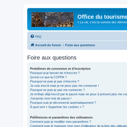
Office du tourism
« La vie, c'est la somme des éléments 
FAQ
Accueil du forum
Foire aux questions
Foire aux questions
Problèmes de connexion et d’inscription
Pourquoi ai-je besoin de m’inscrire ?
Qu’est-ce que la COPPA ?
Pourquoi ne puis-je pas m’inscrire ?
Je suis inscrit mais je ne peux pas me connecter !
Pourquoi ne puis-je pas me connecter ?
Je m’étais déjà inscrit par le passé mais ne peux à présent plus me co
J’ai perdu mon mot de passe !
Pourquoi suis-je déconnecté automatiquement ?
À quoi sert « Supprimer les cookies » ?
Préférences et paramètres des utilisateurs
Comment puis-je modifier mes paramètres ?
Comment puis-je masquer mon nom d’utilisateur de la liste des utilisate