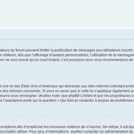
trateurs du forum peuvent limiter la publication de messages aux utilisateurs inscri
visiteurs, tels que l’affichage d’avatars personnalisés, l’utilisation de la messager
ription ne vous prend qu’un court instant, c’est pourquoi nous vous recommandons de l
t une loi des États-Unis d’Amérique qui demande aux sites internet collectant pot
 des mineurs concernés. Si vous ne savez pas si cette loi s’applique également au
 pourra vous renseigner. Veuillez noter que phpBB Limited et que les propriétaires
ue l’assistance porte sur la question « Qui dois-je contacter à propos de problèmes 
inscriptions afin d’empêcher les nouveaux visiteurs de s’inscrire. De même, il est é
s souhaitez utiliser. Pour plus d’informations, veuillez contacter un administrateur du