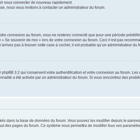
voir vous connecter de nouveau rapidement.
sse, nous vous invitons à contacter un administrateur du forum.
otre connexion au forum, vous ne resterez connecté que pour une période prédéfinie
se « Se souvenir de moi » lors de votre connexion au forum. Ceci n’est pas recomm
’arrivez pas à trouver cette case à cocher, il est probable qu’un administrateur du fo
 phpBB 3.2 qui conservent votre authentification et votre connexion au forum. Les 
tionnalité a été activée par un administrateur du forum. Si vous rencontrez des pro
ockés dans la base de données du forum. Vous pouvez les modifier depuis le panneau 
haut des pages du forum. Ce système vous permettra de modifier tous vos paramètre