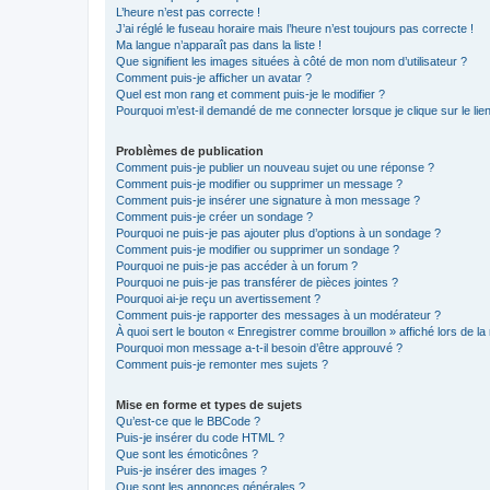
L’heure n’est pas correcte !
J’ai réglé le fuseau horaire mais l’heure n’est toujours pas correcte !
Ma langue n’apparaît pas dans la liste !
Que signifient les images situées à côté de mon nom d’utilisateur ?
Comment puis-je afficher un avatar ?
Quel est mon rang et comment puis-je le modifier ?
Pourquoi m’est-il demandé de me connecter lorsque je clique sur le lien 
Problèmes de publication
Comment puis-je publier un nouveau sujet ou une réponse ?
Comment puis-je modifier ou supprimer un message ?
Comment puis-je insérer une signature à mon message ?
Comment puis-je créer un sondage ?
Pourquoi ne puis-je pas ajouter plus d’options à un sondage ?
Comment puis-je modifier ou supprimer un sondage ?
Pourquoi ne puis-je pas accéder à un forum ?
Pourquoi ne puis-je pas transférer de pièces jointes ?
Pourquoi ai-je reçu un avertissement ?
Comment puis-je rapporter des messages à un modérateur ?
À quoi sert le bouton « Enregistrer comme brouillon » affiché lors de la 
Pourquoi mon message a-t-il besoin d’être approuvé ?
Comment puis-je remonter mes sujets ?
Mise en forme et types de sujets
Qu’est-ce que le BBCode ?
Puis-je insérer du code HTML ?
Que sont les émoticônes ?
Puis-je insérer des images ?
Que sont les annonces générales ?