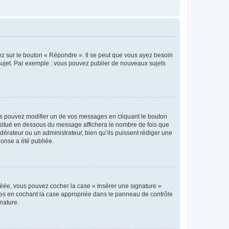
ez sur le bouton « Répondre ». Il se peut que vous ayez besoin
 sujet. Par exemple : vous pouvez publier de nouveaux sujets
s pouvez modifier un de vos messages en cliquant le bouton
e situé en dessous du message affichera le nombre de fois que
modérateur ou un administrateur, bien qu’ils puissent rédiger une
ponse a été publiée.
réée, vous pouvez cocher la case « Insérer une signature »
ages en cochant la case appropriée dans le panneau de contrôle
gnature.