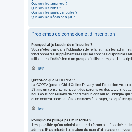
Que sont les annonces ?
Que sont les notes ?
Que sont les sujets verrouillés ?
Que sont les icônes de sujet ?
Problèmes de connexion et d’inscription
Pourquoi ai-je besoin de m’inscrire ?
Vous n’êtes pas dans l’obligation de le faire, mais les adminis
fonctionnalités supplémentaires qui ne sont pas disponibles aux 
utilisateurs, l’adhésion à un groupe d’utilisateurs, etc. L’insc
Haut
Qu’est-ce que la COPPA ?
La COPPA (pour « Child Online Privacy and Protection Act ») es
13 ans un consentement écrit des parents ou des tuteurs légaux
nous vous conseillons de contacter un conseiller juridique qui
et ne doivent donc pas être contactés à ce sujet, excepté lorsq
Haut
Pourquoi ne puis-je pas m’inscrire ?
Il est possible qu’un administrateur du forum ait désactivé les 
adresse IP ou interdit l’utilisation du nom d’utilisateur que vou