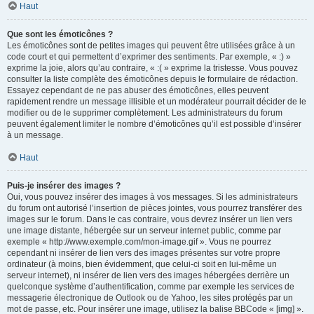
Haut
Que sont les émoticônes ?
Les émoticônes sont de petites images qui peuvent être utilisées grâce à un
code court et qui permettent d’exprimer des sentiments. Par exemple, « :) »
exprime la joie, alors qu’au contraire, « :( » exprime la tristesse. Vous pouvez
consulter la liste complète des émoticônes depuis le formulaire de rédaction.
Essayez cependant de ne pas abuser des émoticônes, elles peuvent
rapidement rendre un message illisible et un modérateur pourrait décider de le
modifier ou de le supprimer complètement. Les administrateurs du forum
peuvent également limiter le nombre d’émoticônes qu’il est possible d’insérer
à un message.
Haut
Puis-je insérer des images ?
Oui, vous pouvez insérer des images à vos messages. Si les administrateurs
du forum ont autorisé l’insertion de pièces jointes, vous pourrez transférer des
images sur le forum. Dans le cas contraire, vous devrez insérer un lien vers
une image distante, hébergée sur un serveur internet public, comme par
exemple « http://www.exemple.com/mon-image.gif ». Vous ne pourrez
cependant ni insérer de lien vers des images présentes sur votre propre
ordinateur (à moins, bien évidemment, que celui-ci soit en lui-même un
serveur internet), ni insérer de lien vers des images hébergées derrière un
quelconque système d’authentification, comme par exemple les services de
messagerie électronique de Outlook ou de Yahoo, les sites protégés par un
mot de passe, etc. Pour insérer une image, utilisez la balise BBCode « [img] ».