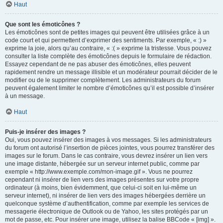
Haut
Que sont les émoticônes ?
Les émoticônes sont de petites images qui peuvent être utilisées grâce à un
code court et qui permettent d’exprimer des sentiments. Par exemple, « :) »
exprime la joie, alors qu’au contraire, « :( » exprime la tristesse. Vous pouvez
consulter la liste complète des émoticônes depuis le formulaire de rédaction.
Essayez cependant de ne pas abuser des émoticônes, elles peuvent
rapidement rendre un message illisible et un modérateur pourrait décider de le
modifier ou de le supprimer complètement. Les administrateurs du forum
peuvent également limiter le nombre d’émoticônes qu’il est possible d’insérer
à un message.
Haut
Puis-je insérer des images ?
Oui, vous pouvez insérer des images à vos messages. Si les administrateurs
du forum ont autorisé l’insertion de pièces jointes, vous pourrez transférer des
images sur le forum. Dans le cas contraire, vous devrez insérer un lien vers
une image distante, hébergée sur un serveur internet public, comme par
exemple « http://www.exemple.com/mon-image.gif ». Vous ne pourrez
cependant ni insérer de lien vers des images présentes sur votre propre
ordinateur (à moins, bien évidemment, que celui-ci soit en lui-même un
serveur internet), ni insérer de lien vers des images hébergées derrière un
quelconque système d’authentification, comme par exemple les services de
messagerie électronique de Outlook ou de Yahoo, les sites protégés par un
mot de passe, etc. Pour insérer une image, utilisez la balise BBCode « [img] ».