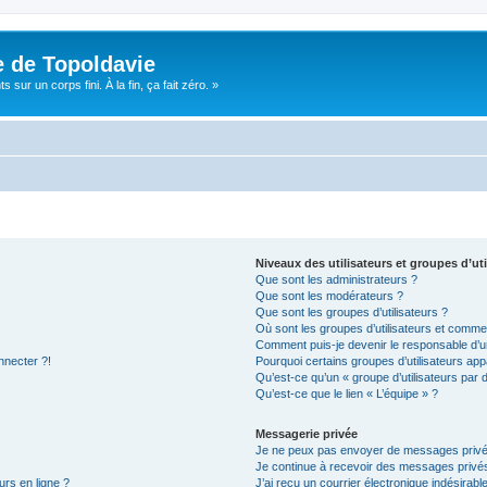
e de Topoldavie
sur un corps fini. À la fin, ça fait zéro. »
Niveaux des utilisateurs et groupes d’uti
Que sont les administrateurs ?
Que sont les modérateurs ?
Que sont les groupes d’utilisateurs ?
Où sont les groupes d’utilisateurs et commen
Comment puis-je devenir le responsable d’un
nnecter ?!
Pourquoi certains groupes d’utilisateurs app
Qu’est-ce qu’un « groupe d’utilisateurs par 
Qu’est-ce que le lien « L’équipe » ?
Messagerie privée
Je ne peux pas envoyer de messages privé
Je continue à recevoir des messages privés 
urs en ligne ?
J’ai reçu un courrier électronique indésirabl