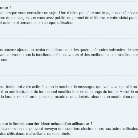
ateur ?
ur lorsque vous consultez un sujet. Une d’elles peut être une image associée à vo
mbre de messages que vous avez publié, ou permet de différencier votre statut parti
 unique et personnelle à chaque utilisateur.
ous pouvez ajouter un avatar en utilisant une des quatre méthodes suivantes : le serv
ent activer ou non la fonctionnalité des avatars et des méthodes qu’ils veuillent ren
forum.
ur, indiquent votre activité selon le nombre de messages que vous avez publié ou id
eul un administrateur du forum peut modifier le texte des rangs du forum. Merci de 
de forums ne toléreront pas ce procédé et un administrateur ou un modérateur pou
ur le lien de courrier électronique d’un utilisateur ?
s utilisateurs inscrits peuvent envoyer des courriers électroniques aux autres utili
es utilisateurs malveillants ou des robots.