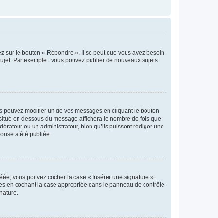
ez sur le bouton « Répondre ». Il se peut que vous ayez besoin
 sujet. Par exemple : vous pouvez publier de nouveaux sujets
s pouvez modifier un de vos messages en cliquant le bouton
e situé en dessous du message affichera le nombre de fois que
modérateur ou un administrateur, bien qu’ils puissent rédiger une
ponse a été publiée.
réée, vous pouvez cocher la case « Insérer une signature »
ages en cochant la case appropriée dans le panneau de contrôle
gnature.