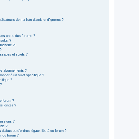
lisateurs de ma liste d’amis et d’ignorés ?
ans un ou des forums ?
sultat ?
blanche ?!
?
ssages et sujets ?
t les abonnements ?
onner à un sujet spécifique ?
ifique ?
 ?
ce forum ?
s jointes ?
cussions ?
ible ?
 d’abus ou d’ordres légaux liés à ce forum ?
r du forum ?