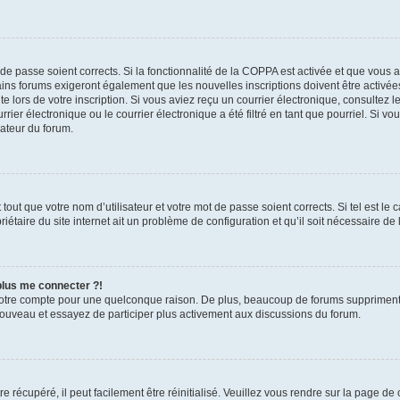
t de passe soient corrects. Si la fonctionnalité de la COPPA est activée et que vous 
ains forums exigeront également que les nouvelles inscriptions doivent être activée
te lors de votre inscription. Si vous aviez reçu un courrier électronique, consultez l
r électronique ou le courrier électronique a été filtré en tant que pourriel. Si vo
rateur du forum.
out que votre nom d’utilisateur et votre mot de passe soient corrects. Si tel est le
iétaire du site internet ait un problème de configuration et qu’il soit nécessaire de l
 plus me connecter ?!
votre compte pour une quelconque raison. De plus, beaucoup de forums suppriment pér
 nouveau et essayez de participer plus activement aux discussions du forum.
 récupéré, il peut facilement être réinitialisé. Veuillez vous rendre sur la page de