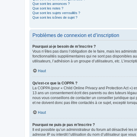
Que sont les annonces ?
Que sont les notes ?
Que sont les sujets verrouillés ?
Que sont les icônes de sujet ?
Problèmes de connexion et d’inscription
Pourquoi ai-je besoin de m’inscrire ?
Vous n’êtes pas dans l’obligation de le faire, mais les adminis
fonctionnalités supplémentaires qui ne sont pas disponibles aux 
utilisateurs, l’adhésion à un groupe d’utilisateurs, etc. L’insc
Haut
Qu’est-ce que la COPPA ?
La COPPA (pour « Child Online Privacy and Protection Act ») es
13 ans un consentement écrit des parents ou des tuteurs légaux
nous vous conseillons de contacter un conseiller juridique qui
et ne doivent donc pas être contactés à ce sujet, excepté lorsq
Haut
Pourquoi ne puis-je pas m’inscrire ?
Il est possible qu’un administrateur du forum ait désactivé les 
adresse IP ou interdit l’utilisation du nom d’utilisateur que vou