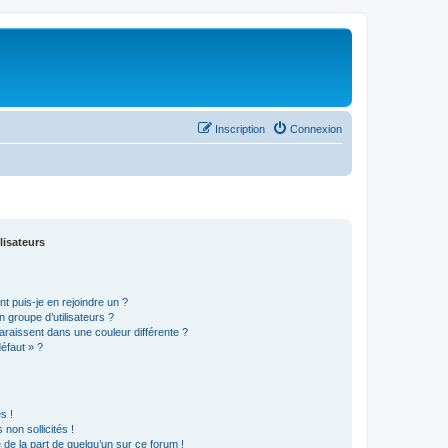
Inscription
Connexion
lisateurs
t puis-je en rejoindre un ?
 groupe d’utilisateurs ?
araissent dans une couleur différente ?
défaut » ?
s !
non sollicités !
e de la part de quelqu’un sur ce forum !