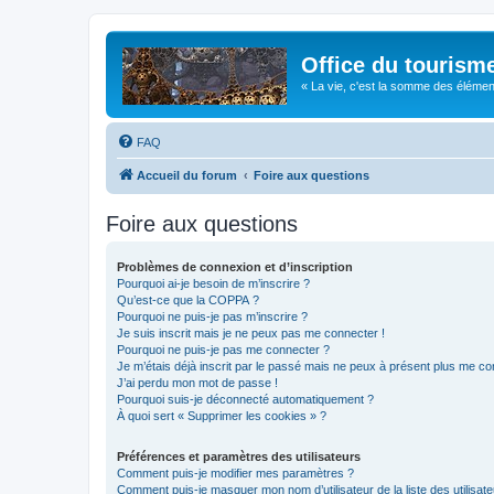
Office du tourism
« La vie, c'est la somme des éléments 
FAQ
Accueil du forum
Foire aux questions
Foire aux questions
Problèmes de connexion et d’inscription
Pourquoi ai-je besoin de m’inscrire ?
Qu’est-ce que la COPPA ?
Pourquoi ne puis-je pas m’inscrire ?
Je suis inscrit mais je ne peux pas me connecter !
Pourquoi ne puis-je pas me connecter ?
Je m’étais déjà inscrit par le passé mais ne peux à présent plus me co
J’ai perdu mon mot de passe !
Pourquoi suis-je déconnecté automatiquement ?
À quoi sert « Supprimer les cookies » ?
Préférences et paramètres des utilisateurs
Comment puis-je modifier mes paramètres ?
Comment puis-je masquer mon nom d’utilisateur de la liste des utilisate