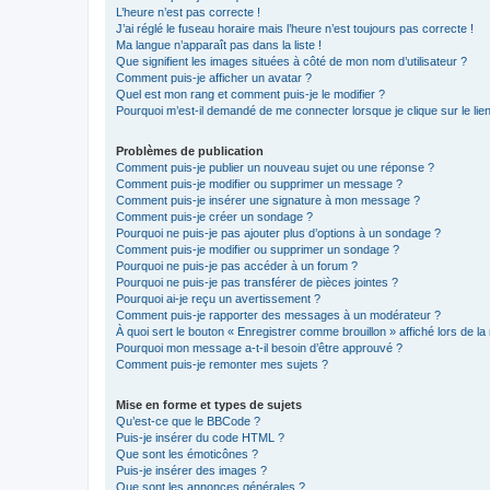
L’heure n’est pas correcte !
J’ai réglé le fuseau horaire mais l’heure n’est toujours pas correcte !
Ma langue n’apparaît pas dans la liste !
Que signifient les images situées à côté de mon nom d’utilisateur ?
Comment puis-je afficher un avatar ?
Quel est mon rang et comment puis-je le modifier ?
Pourquoi m’est-il demandé de me connecter lorsque je clique sur le lien 
Problèmes de publication
Comment puis-je publier un nouveau sujet ou une réponse ?
Comment puis-je modifier ou supprimer un message ?
Comment puis-je insérer une signature à mon message ?
Comment puis-je créer un sondage ?
Pourquoi ne puis-je pas ajouter plus d’options à un sondage ?
Comment puis-je modifier ou supprimer un sondage ?
Pourquoi ne puis-je pas accéder à un forum ?
Pourquoi ne puis-je pas transférer de pièces jointes ?
Pourquoi ai-je reçu un avertissement ?
Comment puis-je rapporter des messages à un modérateur ?
À quoi sert le bouton « Enregistrer comme brouillon » affiché lors de la 
Pourquoi mon message a-t-il besoin d’être approuvé ?
Comment puis-je remonter mes sujets ?
Mise en forme et types de sujets
Qu’est-ce que le BBCode ?
Puis-je insérer du code HTML ?
Que sont les émoticônes ?
Puis-je insérer des images ?
Que sont les annonces générales ?