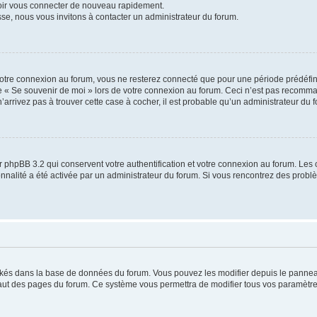
voir vous connecter de nouveau rapidement.
sse, nous vous invitons à contacter un administrateur du forum.
otre connexion au forum, vous ne resterez connecté que pour une période prédéfinie
se « Se souvenir de moi » lors de votre connexion au forum. Ceci n’est pas recomm
’arrivez pas à trouver cette case à cocher, il est probable qu’un administrateur du fo
 phpBB 3.2 qui conservent votre authentification et votre connexion au forum. Les 
tionnalité a été activée par un administrateur du forum. Si vous rencontrez des pro
ockés dans la base de données du forum. Vous pouvez les modifier depuis le panneau 
haut des pages du forum. Ce système vous permettra de modifier tous vos paramètre