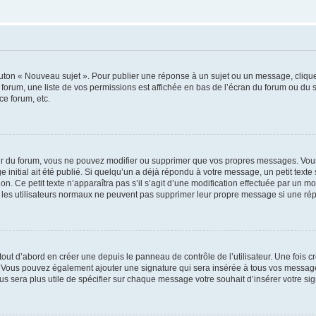
outon « Nouveau sujet ». Pour publier une réponse à un sujet ou un message, cliqu
 forum, une liste de vos permissions est affichée en bas de l’écran du forum ou du
ce forum, etc.
r du forum, vous ne pouvez modifier ou supprimer que vos propres messages. Vou
 initial ait été publié. Si quelqu’un a déjà répondu à votre message, un petit text
ion. Ce petit texte n’apparaîtra pas s’il s’agit d’une modification effectuée par un 
ue les utilisateurs normaux ne peuvent pas supprimer leur propre message si une ré
ut d’abord en créer une depuis le panneau de contrôle de l’utilisateur. Une fois c
ure. Vous pouvez également ajouter une signature qui sera insérée à tous vos mess
 vous sera plus utile de spécifier sur chaque message votre souhait d’insérer votre si