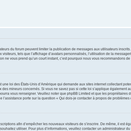
trateurs du forum peuvent limiter la publication de messages aux utilisateurs inscri
visiteurs, tels que l’affichage d’avatars personnalisés, l’utilisation de la messager
ription ne vous prend qu’un court instant, c’est pourquoi nous vous recommandons de l
t une loi des États-Unis d’Amérique qui demande aux sites internet collectant pot
 des mineurs concernés. Si vous ne savez pas si cette loi s’applique également au
 pourra vous renseigner. Veuillez noter que phpBB Limited et que les propriétaires
ue l’assistance porte sur la question « Qui dois-je contacter à propos de problèmes 
inscriptions afin d’empêcher les nouveaux visiteurs de s’inscrire. De même, il est é
s souhaitez utiliser. Pour plus d’informations, veuillez contacter un administrateur du