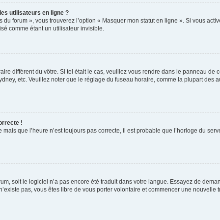
s utilisateurs en ligne ?
s du forum », vous trouverez l’option « Masquer mon statut en ligne ». Si vous activ
é comme étant un utilisateur invisible.
aire différent du vôtre. Si tel était le cas, veuillez vous rendre dans le panneau de co
ey, etc. Veuillez noter que le réglage du fuseau horaire, comme la plupart des autr
orrecte !
 mais que l’heure n’est toujours pas correcte, il est probable que l’horloge du serve
orum, soit le logiciel n’a pas encore été traduit dans votre langue. Essayez de deman
 n’existe pas, vous êtes libre de vous porter volontaire et commencer une nouvelle t