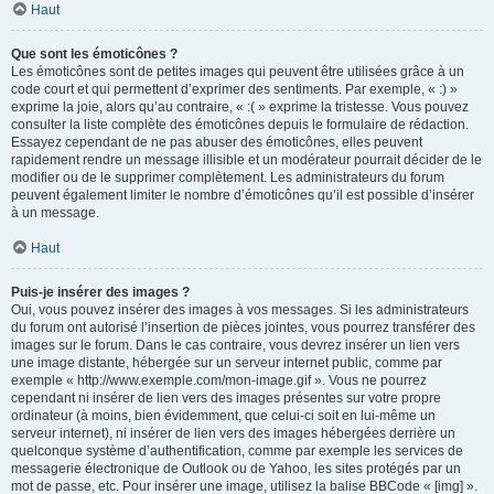
Haut
Que sont les émoticônes ?
Les émoticônes sont de petites images qui peuvent être utilisées grâce à un
code court et qui permettent d’exprimer des sentiments. Par exemple, « :) »
exprime la joie, alors qu’au contraire, « :( » exprime la tristesse. Vous pouvez
consulter la liste complète des émoticônes depuis le formulaire de rédaction.
Essayez cependant de ne pas abuser des émoticônes, elles peuvent
rapidement rendre un message illisible et un modérateur pourrait décider de le
modifier ou de le supprimer complètement. Les administrateurs du forum
peuvent également limiter le nombre d’émoticônes qu’il est possible d’insérer
à un message.
Haut
Puis-je insérer des images ?
Oui, vous pouvez insérer des images à vos messages. Si les administrateurs
du forum ont autorisé l’insertion de pièces jointes, vous pourrez transférer des
images sur le forum. Dans le cas contraire, vous devrez insérer un lien vers
une image distante, hébergée sur un serveur internet public, comme par
exemple « http://www.exemple.com/mon-image.gif ». Vous ne pourrez
cependant ni insérer de lien vers des images présentes sur votre propre
ordinateur (à moins, bien évidemment, que celui-ci soit en lui-même un
serveur internet), ni insérer de lien vers des images hébergées derrière un
quelconque système d’authentification, comme par exemple les services de
messagerie électronique de Outlook ou de Yahoo, les sites protégés par un
mot de passe, etc. Pour insérer une image, utilisez la balise BBCode « [img] ».