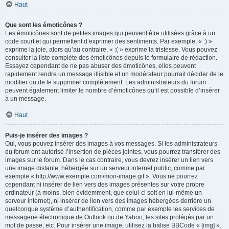
Haut
Que sont les émoticônes ?
Les émoticônes sont de petites images qui peuvent être utilisées grâce à un
code court et qui permettent d’exprimer des sentiments. Par exemple, « :) »
exprime la joie, alors qu’au contraire, « :( » exprime la tristesse. Vous pouvez
consulter la liste complète des émoticônes depuis le formulaire de rédaction.
Essayez cependant de ne pas abuser des émoticônes, elles peuvent
rapidement rendre un message illisible et un modérateur pourrait décider de le
modifier ou de le supprimer complètement. Les administrateurs du forum
peuvent également limiter le nombre d’émoticônes qu’il est possible d’insérer
à un message.
Haut
Puis-je insérer des images ?
Oui, vous pouvez insérer des images à vos messages. Si les administrateurs
du forum ont autorisé l’insertion de pièces jointes, vous pourrez transférer des
images sur le forum. Dans le cas contraire, vous devrez insérer un lien vers
une image distante, hébergée sur un serveur internet public, comme par
exemple « http://www.exemple.com/mon-image.gif ». Vous ne pourrez
cependant ni insérer de lien vers des images présentes sur votre propre
ordinateur (à moins, bien évidemment, que celui-ci soit en lui-même un
serveur internet), ni insérer de lien vers des images hébergées derrière un
quelconque système d’authentification, comme par exemple les services de
messagerie électronique de Outlook ou de Yahoo, les sites protégés par un
mot de passe, etc. Pour insérer une image, utilisez la balise BBCode « [img] ».