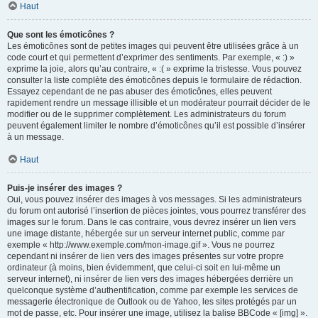
Haut
Que sont les émoticônes ?
Les émoticônes sont de petites images qui peuvent être utilisées grâce à un
code court et qui permettent d’exprimer des sentiments. Par exemple, « :) »
exprime la joie, alors qu’au contraire, « :( » exprime la tristesse. Vous pouvez
consulter la liste complète des émoticônes depuis le formulaire de rédaction.
Essayez cependant de ne pas abuser des émoticônes, elles peuvent
rapidement rendre un message illisible et un modérateur pourrait décider de le
modifier ou de le supprimer complètement. Les administrateurs du forum
peuvent également limiter le nombre d’émoticônes qu’il est possible d’insérer
à un message.
Haut
Puis-je insérer des images ?
Oui, vous pouvez insérer des images à vos messages. Si les administrateurs
du forum ont autorisé l’insertion de pièces jointes, vous pourrez transférer des
images sur le forum. Dans le cas contraire, vous devrez insérer un lien vers
une image distante, hébergée sur un serveur internet public, comme par
exemple « http://www.exemple.com/mon-image.gif ». Vous ne pourrez
cependant ni insérer de lien vers des images présentes sur votre propre
ordinateur (à moins, bien évidemment, que celui-ci soit en lui-même un
serveur internet), ni insérer de lien vers des images hébergées derrière un
quelconque système d’authentification, comme par exemple les services de
messagerie électronique de Outlook ou de Yahoo, les sites protégés par un
mot de passe, etc. Pour insérer une image, utilisez la balise BBCode « [img] ».