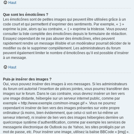
Haut
Que sont les émoticônes ?
Les émoticônes sont de petites images qui peuvent être utilisées grâce à un
code court et qui permettent d’exprimer des sentiments. Par exemple, « :) »
exprime la joie, alors qu’au contraire, « :( » exprime la tristesse. Vous pouvez
consulter la liste complète des émoticônes depuis le formulaire de rédaction.
Essayez cependant de ne pas abuser des émoticônes, elles peuvent
rapidement rendre un message illisible et un modérateur pourrait décider de le
modifier ou de le supprimer complètement. Les administrateurs du forum
peuvent également limiter le nombre d’émoticônes qu’il est possible d’insérer
à un message.
Haut
Puis-je insérer des images ?
Oui, vous pouvez insérer des images à vos messages. Si les administrateurs
du forum ont autorisé l’insertion de pièces jointes, vous pourrez transférer des
images sur le forum. Dans le cas contraire, vous devrez insérer un lien vers
une image distante, hébergée sur un serveur internet public, comme par
exemple « http://www.exemple.com/mon-image.gif ». Vous ne pourrez
cependant ni insérer de lien vers des images présentes sur votre propre
ordinateur (à moins, bien évidemment, que celui-ci soit en lui-même un
serveur internet), ni insérer de lien vers des images hébergées derrière un
quelconque système d’authentification, comme par exemple les services de
messagerie électronique de Outlook ou de Yahoo, les sites protégés par un
mot de passe, etc. Pour insérer une image, utilisez la balise BBCode « [img] ».