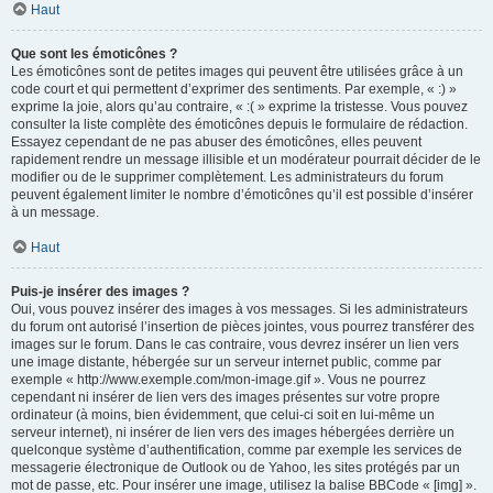
Haut
Que sont les émoticônes ?
Les émoticônes sont de petites images qui peuvent être utilisées grâce à un
code court et qui permettent d’exprimer des sentiments. Par exemple, « :) »
exprime la joie, alors qu’au contraire, « :( » exprime la tristesse. Vous pouvez
consulter la liste complète des émoticônes depuis le formulaire de rédaction.
Essayez cependant de ne pas abuser des émoticônes, elles peuvent
rapidement rendre un message illisible et un modérateur pourrait décider de le
modifier ou de le supprimer complètement. Les administrateurs du forum
peuvent également limiter le nombre d’émoticônes qu’il est possible d’insérer
à un message.
Haut
Puis-je insérer des images ?
Oui, vous pouvez insérer des images à vos messages. Si les administrateurs
du forum ont autorisé l’insertion de pièces jointes, vous pourrez transférer des
images sur le forum. Dans le cas contraire, vous devrez insérer un lien vers
une image distante, hébergée sur un serveur internet public, comme par
exemple « http://www.exemple.com/mon-image.gif ». Vous ne pourrez
cependant ni insérer de lien vers des images présentes sur votre propre
ordinateur (à moins, bien évidemment, que celui-ci soit en lui-même un
serveur internet), ni insérer de lien vers des images hébergées derrière un
quelconque système d’authentification, comme par exemple les services de
messagerie électronique de Outlook ou de Yahoo, les sites protégés par un
mot de passe, etc. Pour insérer une image, utilisez la balise BBCode « [img] ».