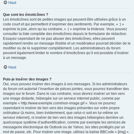
Haut
Que sont les émoticônes ?
Les émoticônes sont de petites images qui peuvent être utilisées grâce à un
code court et qui permettent d’exprimer des sentiments. Par exemple, « :) »
exprime la joie, alors qu’au contraire, « :( » exprime la tristesse. Vous pouvez
consulter la liste complète des émoticônes depuis le formulaire de rédaction.
Essayez cependant de ne pas abuser des émoticônes, elles peuvent
rapidement rendre un message illisible et un modérateur pourrait décider de le
modifier ou de le supprimer complètement. Les administrateurs du forum
peuvent également limiter le nombre d’émoticônes qu’il est possible d’insérer
à un message.
Haut
Puis-je insérer des images ?
Oui, vous pouvez insérer des images à vos messages. Si les administrateurs
du forum ont autorisé l’insertion de pièces jointes, vous pourrez transférer des
images sur le forum. Dans le cas contraire, vous devrez insérer un lien vers
une image distante, hébergée sur un serveur internet public, comme par
exemple « http://www.exemple.com/mon-image.gif ». Vous ne pourrez
cependant ni insérer de lien vers des images présentes sur votre propre
ordinateur (à moins, bien évidemment, que celui-ci soit en lui-même un
serveur internet), ni insérer de lien vers des images hébergées derrière un
quelconque système d’authentification, comme par exemple les services de
messagerie électronique de Outlook ou de Yahoo, les sites protégés par un
mot de passe, etc. Pour insérer une image, utilisez la balise BBCode « [img] ».