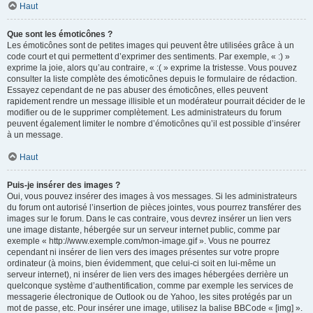
Haut
Que sont les émoticônes ?
Les émoticônes sont de petites images qui peuvent être utilisées grâce à un
code court et qui permettent d’exprimer des sentiments. Par exemple, « :) »
exprime la joie, alors qu’au contraire, « :( » exprime la tristesse. Vous pouvez
consulter la liste complète des émoticônes depuis le formulaire de rédaction.
Essayez cependant de ne pas abuser des émoticônes, elles peuvent
rapidement rendre un message illisible et un modérateur pourrait décider de le
modifier ou de le supprimer complètement. Les administrateurs du forum
peuvent également limiter le nombre d’émoticônes qu’il est possible d’insérer
à un message.
Haut
Puis-je insérer des images ?
Oui, vous pouvez insérer des images à vos messages. Si les administrateurs
du forum ont autorisé l’insertion de pièces jointes, vous pourrez transférer des
images sur le forum. Dans le cas contraire, vous devrez insérer un lien vers
une image distante, hébergée sur un serveur internet public, comme par
exemple « http://www.exemple.com/mon-image.gif ». Vous ne pourrez
cependant ni insérer de lien vers des images présentes sur votre propre
ordinateur (à moins, bien évidemment, que celui-ci soit en lui-même un
serveur internet), ni insérer de lien vers des images hébergées derrière un
quelconque système d’authentification, comme par exemple les services de
messagerie électronique de Outlook ou de Yahoo, les sites protégés par un
mot de passe, etc. Pour insérer une image, utilisez la balise BBCode « [img] ».