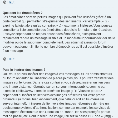
Haut
Que sont les émoticônes ?
Les émoticônes sont de petites images qui peuvent être utilisées grâce à un
code court et qui permettent d’exprimer des sentiments. Par exemple, « :) »
exprime la joie, alors qu’au contraire, « :( » exprime la tristesse. Vous pouvez
consulter la liste complète des émoticônes depuis le formulaire de rédaction.
Essayez cependant de ne pas abuser des émoticônes, elles peuvent
rapidement rendre un message illisible et un modérateur pourrait décider de le
modifier ou de le supprimer complètement. Les administrateurs du forum
peuvent également limiter le nombre d’émoticônes qu’il est possible d’insérer
à un message.
Haut
Puis-je insérer des images ?
Oui, vous pouvez insérer des images à vos messages. Si les administrateurs
du forum ont autorisé l’insertion de pièces jointes, vous pourrez transférer des
images sur le forum. Dans le cas contraire, vous devrez insérer un lien vers
une image distante, hébergée sur un serveur internet public, comme par
exemple « http://www.exemple.com/mon-image.gif ». Vous ne pourrez
cependant ni insérer de lien vers des images présentes sur votre propre
ordinateur (à moins, bien évidemment, que celui-ci soit en lui-même un
serveur internet), ni insérer de lien vers des images hébergées derrière un
quelconque système d’authentification, comme par exemple les services de
messagerie électronique de Outlook ou de Yahoo, les sites protégés par un
mot de passe, etc. Pour insérer une image, utilisez la balise BBCode « [img] ».