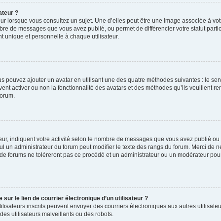
ateur ?
ur lorsque vous consultez un sujet. Une d’elles peut être une image associée à vo
mbre de messages que vous avez publié, ou permet de différencier votre statut parti
 unique et personnelle à chaque utilisateur.
ous pouvez ajouter un avatar en utilisant une des quatre méthodes suivantes : le serv
ent activer ou non la fonctionnalité des avatars et des méthodes qu’ils veuillent ren
forum.
ur, indiquent votre activité selon le nombre de messages que vous avez publié ou id
eul un administrateur du forum peut modifier le texte des rangs du forum. Merci de 
de forums ne toléreront pas ce procédé et un administrateur ou un modérateur pou
ur le lien de courrier électronique d’un utilisateur ?
s utilisateurs inscrits peuvent envoyer des courriers électroniques aux autres utili
es utilisateurs malveillants ou des robots.