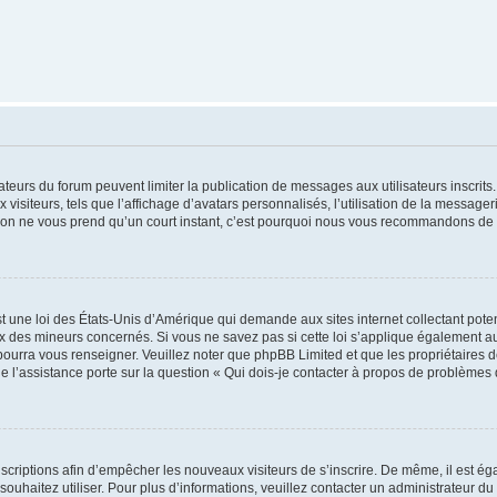
trateurs du forum peuvent limiter la publication de messages aux utilisateurs inscri
visiteurs, tels que l’affichage d’avatars personnalisés, l’utilisation de la messager
ription ne vous prend qu’un court instant, c’est pourquoi nous vous recommandons de l
t une loi des États-Unis d’Amérique qui demande aux sites internet collectant pot
 des mineurs concernés. Si vous ne savez pas si cette loi s’applique également au
 pourra vous renseigner. Veuillez noter que phpBB Limited et que les propriétaires
ue l’assistance porte sur la question « Qui dois-je contacter à propos de problèmes 
inscriptions afin d’empêcher les nouveaux visiteurs de s’inscrire. De même, il est é
s souhaitez utiliser. Pour plus d’informations, veuillez contacter un administrateur du