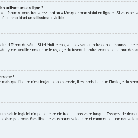
s utilisateurs en ligne ?
s du forum », vous trouverez l’option « Masquer mon statut en ligne ». Si vous activ
é comme étant un utilisateur invisible.
aire différent du vôtre. Si tel était le cas, veuillez vous rendre dans le panneau de co
ey, etc. Veuillez noter que le réglage du fuseau horaire, comme la plupart des autr
orrecte !
 mais que l’heure n’est toujours pas correcte, il est probable que l’horloge du serve
orum, soit le logiciel n’a pas encore été traduit dans votre langue. Essayez de deman
 n’existe pas, vous êtes libre de vous porter volontaire et commencer une nouvelle t