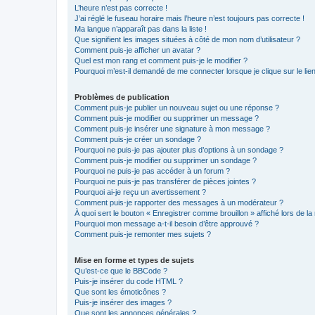
L’heure n’est pas correcte !
J’ai réglé le fuseau horaire mais l’heure n’est toujours pas correcte !
Ma langue n’apparaît pas dans la liste !
Que signifient les images situées à côté de mon nom d’utilisateur ?
Comment puis-je afficher un avatar ?
Quel est mon rang et comment puis-je le modifier ?
Pourquoi m’est-il demandé de me connecter lorsque je clique sur le lien 
Problèmes de publication
Comment puis-je publier un nouveau sujet ou une réponse ?
Comment puis-je modifier ou supprimer un message ?
Comment puis-je insérer une signature à mon message ?
Comment puis-je créer un sondage ?
Pourquoi ne puis-je pas ajouter plus d’options à un sondage ?
Comment puis-je modifier ou supprimer un sondage ?
Pourquoi ne puis-je pas accéder à un forum ?
Pourquoi ne puis-je pas transférer de pièces jointes ?
Pourquoi ai-je reçu un avertissement ?
Comment puis-je rapporter des messages à un modérateur ?
À quoi sert le bouton « Enregistrer comme brouillon » affiché lors de la 
Pourquoi mon message a-t-il besoin d’être approuvé ?
Comment puis-je remonter mes sujets ?
Mise en forme et types de sujets
Qu’est-ce que le BBCode ?
Puis-je insérer du code HTML ?
Que sont les émoticônes ?
Puis-je insérer des images ?
Que sont les annonces générales ?