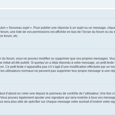
outon « Nouveau sujet ». Pour publier une réponse à un sujet ou un message, cliqu
 forum, une liste de vos permissions est affichée en bas de l’écran du forum ou du
ce forum, etc.
r du forum, vous ne pouvez modifier ou supprimer que vos propres messages. Vou
 initial ait été publié. Si quelqu’un a déjà répondu à votre message, un petit text
ion. Ce petit texte n’apparaîtra pas s’il s’agit d’une modification effectuée par un 
ue les utilisateurs normaux ne peuvent pas supprimer leur propre message si une ré
ut d’abord en créer une depuis le panneau de contrôle de l’utilisateur. Une fois c
ure. Vous pouvez également ajouter une signature qui sera insérée à tous vos mess
 vous sera plus utile de spécifier sur chaque message votre souhait d’insérer votre si