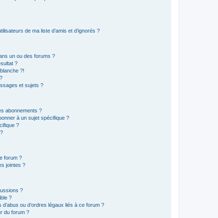
lisateurs de ma liste d’amis et d’ignorés ?
ans un ou des forums ?
sultat ?
blanche ?!
?
ssages et sujets ?
t les abonnements ?
onner à un sujet spécifique ?
ifique ?
 ?
ce forum ?
s jointes ?
cussions ?
ible ?
 d’abus ou d’ordres légaux liés à ce forum ?
r du forum ?