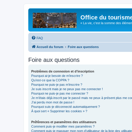
Office du tourism
« La vie, c'est la somme des éléments 
FAQ
Accueil du forum
Foire aux questions
Foire aux questions
Problèmes de connexion et d’inscription
Pourquoi ai-je besoin de m’inscrire ?
Qu’est-ce que la COPPA ?
Pourquoi ne puis-je pas m’inscrire ?
Je suis inscrit mais je ne peux pas me connecter !
Pourquoi ne puis-je pas me connecter ?
Je m’étais déjà inscrit par le passé mais ne peux à présent plus me co
J’ai perdu mon mot de passe !
Pourquoi suis-je déconnecté automatiquement ?
À quoi sert « Supprimer les cookies » ?
Préférences et paramètres des utilisateurs
Comment puis-je modifier mes paramètres ?
Comment puis-je masquer mon nom d’utilisateur de la liste des utilisate