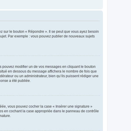
ez sur le bouton « Répondre ». Il se peut que vous ayez besoin
 sujet. Par exemple : vous pouvez publier de nouveaux sujets
s pouvez modifier un de vos messages en cliquant le bouton
e situé en dessous du message affichera le nombre de fois que
modérateur ou un administrateur, bien qu’ils puissent rédiger une
ponse a été publiée.
réée, vous pouvez cocher la case « Insérer une signature »
ages en cochant la case appropriée dans le panneau de contrôle
gnature.