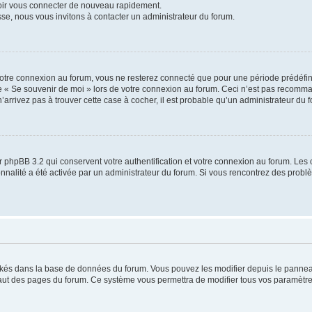
voir vous connecter de nouveau rapidement.
sse, nous vous invitons à contacter un administrateur du forum.
otre connexion au forum, vous ne resterez connecté que pour une période prédéfinie
se « Se souvenir de moi » lors de votre connexion au forum. Ceci n’est pas recomm
’arrivez pas à trouver cette case à cocher, il est probable qu’un administrateur du fo
 phpBB 3.2 qui conservent votre authentification et votre connexion au forum. Les 
tionnalité a été activée par un administrateur du forum. Si vous rencontrez des pro
ockés dans la base de données du forum. Vous pouvez les modifier depuis le panneau 
haut des pages du forum. Ce système vous permettra de modifier tous vos paramètre