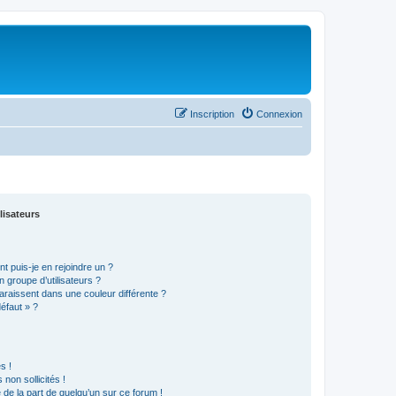
Inscription
Connexion
lisateurs
t puis-je en rejoindre un ?
 groupe d’utilisateurs ?
araissent dans une couleur différente ?
défaut » ?
s !
non sollicités !
e de la part de quelqu’un sur ce forum !