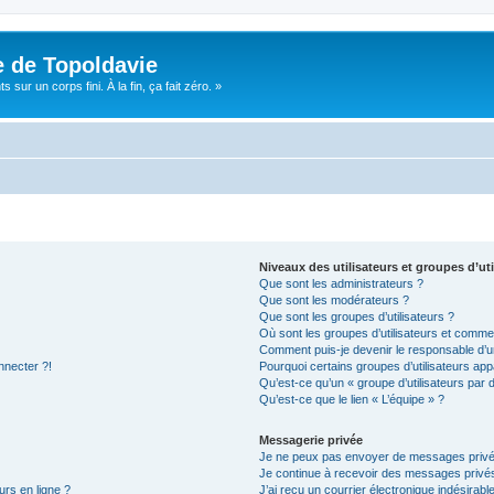
e de Topoldavie
sur un corps fini. À la fin, ça fait zéro. »
Niveaux des utilisateurs et groupes d’uti
Que sont les administrateurs ?
Que sont les modérateurs ?
Que sont les groupes d’utilisateurs ?
Où sont les groupes d’utilisateurs et commen
Comment puis-je devenir le responsable d’un
nnecter ?!
Pourquoi certains groupes d’utilisateurs app
Qu’est-ce qu’un « groupe d’utilisateurs par 
Qu’est-ce que le lien « L’équipe » ?
Messagerie privée
Je ne peux pas envoyer de messages privé
Je continue à recevoir des messages privés 
urs en ligne ?
J’ai reçu un courrier électronique indésirabl