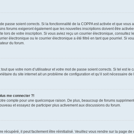
t de passe soient corrects. Si la fonctionnalité de la COPPA est activée et que vous 
ains forums exigeront également que les nouvelles inscriptions doivent être activée
te lors de votre inscription. Si vous aviez reçu un courrier électronique, consultez l
r électronique ou le courrier électronique a été filtré en tant que pourriel. Si vo
rateur du forum.
out que votre nom d’utilisateur et votre mot de passe soient corrects. Si tel est le
iétaire du site internet ait un problème de configuration et qu’il soit nécessaire de l
 plus me connecter ?!
votre compte pour une quelconque raison. De plus, beaucoup de forums suppriment pér
 nouveau et essayez de participer plus activement aux discussions du forum.
 récupéré, il peut facilement être réinitialisé. Veuillez vous rendre sur la page de