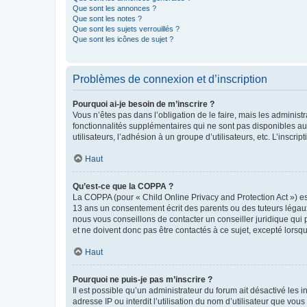
Que sont les annonces ?
Que sont les notes ?
Que sont les sujets verrouillés ?
Que sont les icônes de sujet ?
Problèmes de connexion et d’inscription
Pourquoi ai-je besoin de m’inscrire ?
Vous n’êtes pas dans l’obligation de le faire, mais les adminis
fonctionnalités supplémentaires qui ne sont pas disponibles aux 
utilisateurs, l’adhésion à un groupe d’utilisateurs, etc. L’insc
Haut
Qu’est-ce que la COPPA ?
La COPPA (pour « Child Online Privacy and Protection Act ») es
13 ans un consentement écrit des parents ou des tuteurs légaux
nous vous conseillons de contacter un conseiller juridique qui
et ne doivent donc pas être contactés à ce sujet, excepté lorsq
Haut
Pourquoi ne puis-je pas m’inscrire ?
Il est possible qu’un administrateur du forum ait désactivé les 
adresse IP ou interdit l’utilisation du nom d’utilisateur que vou