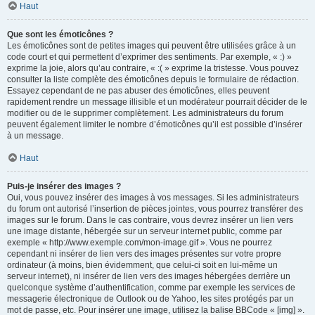
Haut
Que sont les émoticônes ?
Les émoticônes sont de petites images qui peuvent être utilisées grâce à un
code court et qui permettent d’exprimer des sentiments. Par exemple, « :) »
exprime la joie, alors qu’au contraire, « :( » exprime la tristesse. Vous pouvez
consulter la liste complète des émoticônes depuis le formulaire de rédaction.
Essayez cependant de ne pas abuser des émoticônes, elles peuvent
rapidement rendre un message illisible et un modérateur pourrait décider de le
modifier ou de le supprimer complètement. Les administrateurs du forum
peuvent également limiter le nombre d’émoticônes qu’il est possible d’insérer
à un message.
Haut
Puis-je insérer des images ?
Oui, vous pouvez insérer des images à vos messages. Si les administrateurs
du forum ont autorisé l’insertion de pièces jointes, vous pourrez transférer des
images sur le forum. Dans le cas contraire, vous devrez insérer un lien vers
une image distante, hébergée sur un serveur internet public, comme par
exemple « http://www.exemple.com/mon-image.gif ». Vous ne pourrez
cependant ni insérer de lien vers des images présentes sur votre propre
ordinateur (à moins, bien évidemment, que celui-ci soit en lui-même un
serveur internet), ni insérer de lien vers des images hébergées derrière un
quelconque système d’authentification, comme par exemple les services de
messagerie électronique de Outlook ou de Yahoo, les sites protégés par un
mot de passe, etc. Pour insérer une image, utilisez la balise BBCode « [img] ».