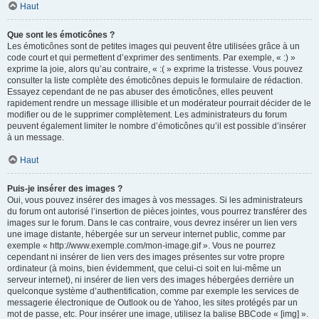
Haut
Que sont les émoticônes ?
Les émoticônes sont de petites images qui peuvent être utilisées grâce à un
code court et qui permettent d’exprimer des sentiments. Par exemple, « :) »
exprime la joie, alors qu’au contraire, « :( » exprime la tristesse. Vous pouvez
consulter la liste complète des émoticônes depuis le formulaire de rédaction.
Essayez cependant de ne pas abuser des émoticônes, elles peuvent
rapidement rendre un message illisible et un modérateur pourrait décider de le
modifier ou de le supprimer complètement. Les administrateurs du forum
peuvent également limiter le nombre d’émoticônes qu’il est possible d’insérer
à un message.
Haut
Puis-je insérer des images ?
Oui, vous pouvez insérer des images à vos messages. Si les administrateurs
du forum ont autorisé l’insertion de pièces jointes, vous pourrez transférer des
images sur le forum. Dans le cas contraire, vous devrez insérer un lien vers
une image distante, hébergée sur un serveur internet public, comme par
exemple « http://www.exemple.com/mon-image.gif ». Vous ne pourrez
cependant ni insérer de lien vers des images présentes sur votre propre
ordinateur (à moins, bien évidemment, que celui-ci soit en lui-même un
serveur internet), ni insérer de lien vers des images hébergées derrière un
quelconque système d’authentification, comme par exemple les services de
messagerie électronique de Outlook ou de Yahoo, les sites protégés par un
mot de passe, etc. Pour insérer une image, utilisez la balise BBCode « [img] ».