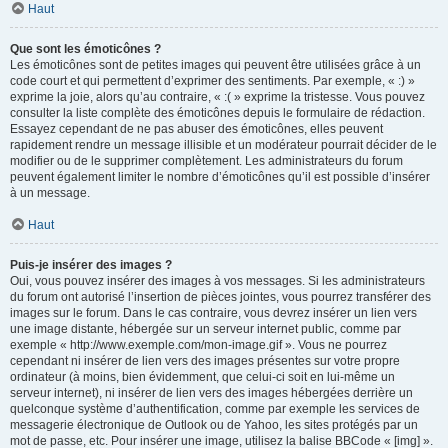
Haut
Que sont les émoticônes ?
Les émoticônes sont de petites images qui peuvent être utilisées grâce à un
code court et qui permettent d’exprimer des sentiments. Par exemple, « :) »
exprime la joie, alors qu’au contraire, « :( » exprime la tristesse. Vous pouvez
consulter la liste complète des émoticônes depuis le formulaire de rédaction.
Essayez cependant de ne pas abuser des émoticônes, elles peuvent
rapidement rendre un message illisible et un modérateur pourrait décider de le
modifier ou de le supprimer complètement. Les administrateurs du forum
peuvent également limiter le nombre d’émoticônes qu’il est possible d’insérer
à un message.
Haut
Puis-je insérer des images ?
Oui, vous pouvez insérer des images à vos messages. Si les administrateurs
du forum ont autorisé l’insertion de pièces jointes, vous pourrez transférer des
images sur le forum. Dans le cas contraire, vous devrez insérer un lien vers
une image distante, hébergée sur un serveur internet public, comme par
exemple « http://www.exemple.com/mon-image.gif ». Vous ne pourrez
cependant ni insérer de lien vers des images présentes sur votre propre
ordinateur (à moins, bien évidemment, que celui-ci soit en lui-même un
serveur internet), ni insérer de lien vers des images hébergées derrière un
quelconque système d’authentification, comme par exemple les services de
messagerie électronique de Outlook ou de Yahoo, les sites protégés par un
mot de passe, etc. Pour insérer une image, utilisez la balise BBCode « [img] ».