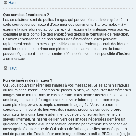
Haut
Que sont les émoticônes ?
Les émoticônes sont de petites images qui peuvent être utilisées grâce à un
code court et qui permettent d’exprimer des sentiments. Par exemple, « :) »
exprime la joie, alors qu’au contraire, « :( » exprime la tristesse. Vous pouvez
consulter la liste complète des émoticônes depuis le formulaire de rédaction.
Essayez cependant de ne pas abuser des émoticônes, elles peuvent
rapidement rendre un message illisible et un modérateur pourrait décider de le
modifier ou de le supprimer complètement. Les administrateurs du forum
peuvent également limiter le nombre d’émoticônes qu’il est possible d’insérer
à un message.
Haut
Puis-je insérer des images ?
Oui, vous pouvez insérer des images à vos messages. Si les administrateurs
du forum ont autorisé l’insertion de pièces jointes, vous pourrez transférer des
images sur le forum. Dans le cas contraire, vous devrez insérer un lien vers
une image distante, hébergée sur un serveur internet public, comme par
exemple « http://www.exemple.com/mon-image.gif ». Vous ne pourrez
cependant ni insérer de lien vers des images présentes sur votre propre
ordinateur (à moins, bien évidemment, que celui-ci soit en lui-même un
serveur internet), ni insérer de lien vers des images hébergées derrière un
quelconque système d’authentification, comme par exemple les services de
messagerie électronique de Outlook ou de Yahoo, les sites protégés par un
mot de passe, etc. Pour insérer une image, utilisez la balise BBCode « [img] ».