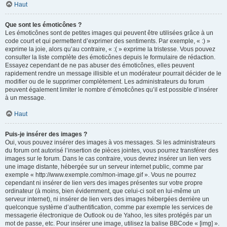
Haut
Que sont les émoticônes ?
Les émoticônes sont de petites images qui peuvent être utilisées grâce à un
code court et qui permettent d’exprimer des sentiments. Par exemple, « :) »
exprime la joie, alors qu’au contraire, « :( » exprime la tristesse. Vous pouvez
consulter la liste complète des émoticônes depuis le formulaire de rédaction.
Essayez cependant de ne pas abuser des émoticônes, elles peuvent
rapidement rendre un message illisible et un modérateur pourrait décider de le
modifier ou de le supprimer complètement. Les administrateurs du forum
peuvent également limiter le nombre d’émoticônes qu’il est possible d’insérer
à un message.
Haut
Puis-je insérer des images ?
Oui, vous pouvez insérer des images à vos messages. Si les administrateurs
du forum ont autorisé l’insertion de pièces jointes, vous pourrez transférer des
images sur le forum. Dans le cas contraire, vous devrez insérer un lien vers
une image distante, hébergée sur un serveur internet public, comme par
exemple « http://www.exemple.com/mon-image.gif ». Vous ne pourrez
cependant ni insérer de lien vers des images présentes sur votre propre
ordinateur (à moins, bien évidemment, que celui-ci soit en lui-même un
serveur internet), ni insérer de lien vers des images hébergées derrière un
quelconque système d’authentification, comme par exemple les services de
messagerie électronique de Outlook ou de Yahoo, les sites protégés par un
mot de passe, etc. Pour insérer une image, utilisez la balise BBCode « [img] ».