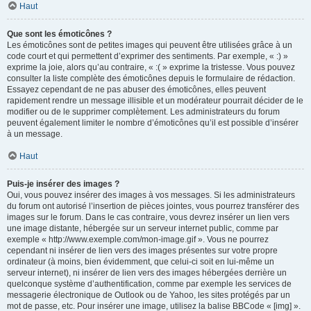
Haut
Que sont les émoticônes ?
Les émoticônes sont de petites images qui peuvent être utilisées grâce à un
code court et qui permettent d’exprimer des sentiments. Par exemple, « :) »
exprime la joie, alors qu’au contraire, « :( » exprime la tristesse. Vous pouvez
consulter la liste complète des émoticônes depuis le formulaire de rédaction.
Essayez cependant de ne pas abuser des émoticônes, elles peuvent
rapidement rendre un message illisible et un modérateur pourrait décider de le
modifier ou de le supprimer complètement. Les administrateurs du forum
peuvent également limiter le nombre d’émoticônes qu’il est possible d’insérer
à un message.
Haut
Puis-je insérer des images ?
Oui, vous pouvez insérer des images à vos messages. Si les administrateurs
du forum ont autorisé l’insertion de pièces jointes, vous pourrez transférer des
images sur le forum. Dans le cas contraire, vous devrez insérer un lien vers
une image distante, hébergée sur un serveur internet public, comme par
exemple « http://www.exemple.com/mon-image.gif ». Vous ne pourrez
cependant ni insérer de lien vers des images présentes sur votre propre
ordinateur (à moins, bien évidemment, que celui-ci soit en lui-même un
serveur internet), ni insérer de lien vers des images hébergées derrière un
quelconque système d’authentification, comme par exemple les services de
messagerie électronique de Outlook ou de Yahoo, les sites protégés par un
mot de passe, etc. Pour insérer une image, utilisez la balise BBCode « [img] ».