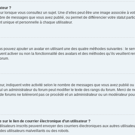
ateur ?
ur lorsque vous consultez un sujet. Une d’elles peut être une image associée à vo
mbre de messages que vous avez publié, ou permet de différencier votre statut parti
 unique et personnelle à chaque utilisateur.
ous pouvez ajouter un avatar en utilisant une des quatre méthodes suivantes : le serv
ent activer ou non la fonctionnalité des avatars et des méthodes qu’ils veuillent ren
forum.
ur, indiquent votre activité selon le nombre de messages que vous avez publié ou id
eul un administrateur du forum peut modifier le texte des rangs du forum. Merci de 
de forums ne toléreront pas ce procédé et un administrateur ou un modérateur pou
ur le lien de courrier électronique d’un utilisateur ?
s utilisateurs inscrits peuvent envoyer des courriers électroniques aux autres utili
es utilisateurs malveillants ou des robots.