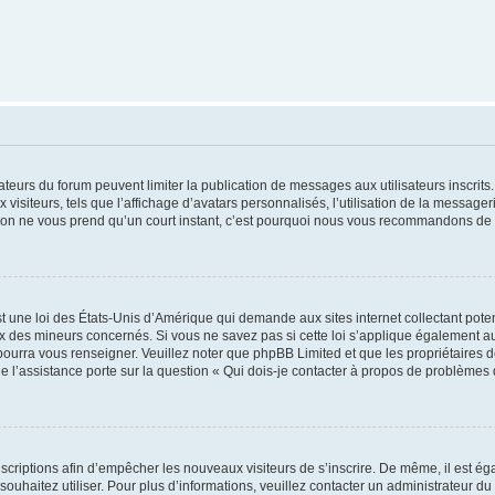
trateurs du forum peuvent limiter la publication de messages aux utilisateurs inscri
visiteurs, tels que l’affichage d’avatars personnalisés, l’utilisation de la messager
ription ne vous prend qu’un court instant, c’est pourquoi nous vous recommandons de l
t une loi des États-Unis d’Amérique qui demande aux sites internet collectant pot
 des mineurs concernés. Si vous ne savez pas si cette loi s’applique également au
 pourra vous renseigner. Veuillez noter que phpBB Limited et que les propriétaires
ue l’assistance porte sur la question « Qui dois-je contacter à propos de problèmes 
inscriptions afin d’empêcher les nouveaux visiteurs de s’inscrire. De même, il est é
s souhaitez utiliser. Pour plus d’informations, veuillez contacter un administrateur du