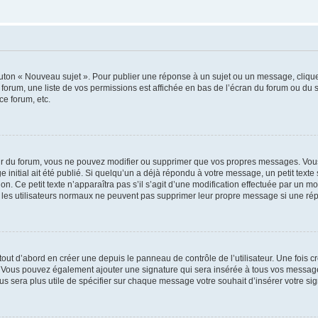
outon « Nouveau sujet ». Pour publier une réponse à un sujet ou un message, cliqu
 forum, une liste de vos permissions est affichée en bas de l’écran du forum ou du
ce forum, etc.
r du forum, vous ne pouvez modifier ou supprimer que vos propres messages. Vou
 initial ait été publié. Si quelqu’un a déjà répondu à votre message, un petit text
ion. Ce petit texte n’apparaîtra pas s’il s’agit d’une modification effectuée par un 
ue les utilisateurs normaux ne peuvent pas supprimer leur propre message si une ré
ut d’abord en créer une depuis le panneau de contrôle de l’utilisateur. Une fois c
ure. Vous pouvez également ajouter une signature qui sera insérée à tous vos mess
 vous sera plus utile de spécifier sur chaque message votre souhait d’insérer votre si