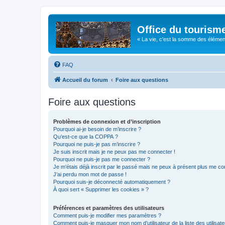
Office du tourism
« La vie, c'est la somme des éléments 
FAQ
Accueil du forum
Foire aux questions
Foire aux questions
Problèmes de connexion et d’inscription
Pourquoi ai-je besoin de m’inscrire ?
Qu’est-ce que la COPPA ?
Pourquoi ne puis-je pas m’inscrire ?
Je suis inscrit mais je ne peux pas me connecter !
Pourquoi ne puis-je pas me connecter ?
Je m’étais déjà inscrit par le passé mais ne peux à présent plus me co
J’ai perdu mon mot de passe !
Pourquoi suis-je déconnecté automatiquement ?
À quoi sert « Supprimer les cookies » ?
Préférences et paramètres des utilisateurs
Comment puis-je modifier mes paramètres ?
Comment puis-je masquer mon nom d’utilisateur de la liste des utilisate