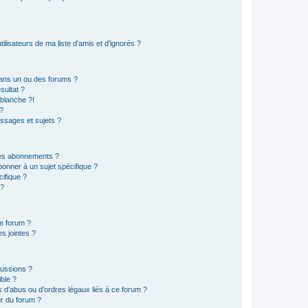
lisateurs de ma liste d’amis et d’ignorés ?
ans un ou des forums ?
sultat ?
blanche ?!
?
ssages et sujets ?
t les abonnements ?
onner à un sujet spécifique ?
ifique ?
 ?
ce forum ?
s jointes ?
cussions ?
ible ?
 d’abus ou d’ordres légaux liés à ce forum ?
r du forum ?