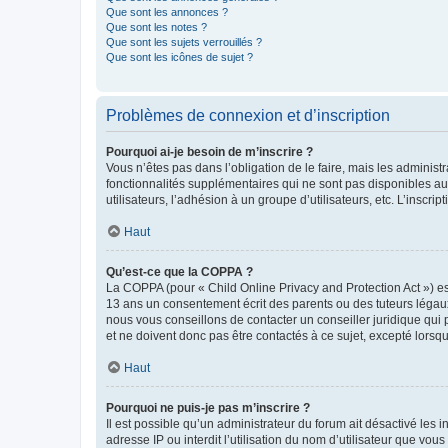
Que sont les annonces ?
Que sont les notes ?
Que sont les sujets verrouillés ?
Que sont les icônes de sujet ?
Problèmes de connexion et d’inscription
Pourquoi ai-je besoin de m’inscrire ?
Vous n’êtes pas dans l’obligation de le faire, mais les adminis
fonctionnalités supplémentaires qui ne sont pas disponibles aux 
utilisateurs, l’adhésion à un groupe d’utilisateurs, etc. L’insc
Haut
Qu’est-ce que la COPPA ?
La COPPA (pour « Child Online Privacy and Protection Act ») es
13 ans un consentement écrit des parents ou des tuteurs légaux
nous vous conseillons de contacter un conseiller juridique qui
et ne doivent donc pas être contactés à ce sujet, excepté lorsq
Haut
Pourquoi ne puis-je pas m’inscrire ?
Il est possible qu’un administrateur du forum ait désactivé les 
adresse IP ou interdit l’utilisation du nom d’utilisateur que vou