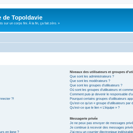
e de Topoldavie
sur un corps fini. À la fin, ça fait zéro. »
Niveaux des utilisateurs et groupes d’uti
Que sont les administrateurs ?
Que sont les modérateurs ?
Que sont les groupes d’utilisateurs ?
Où sont les groupes d’utilisateurs et commen
Comment puis-je devenir le responsable d’un
nnecter ?!
Pourquoi certains groupes d’utilisateurs app
Qu’est-ce qu’un « groupe d’utilisateurs par 
Qu’est-ce que le lien « L’équipe » ?
Messagerie privée
Je ne peux pas envoyer de messages privé
Je continue à recevoir des messages privés 
urs en ligne ?
J’ai reçu un courrier électronique indésirabl