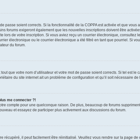
t de passe soient corrects. Si la fonctionnalité de la COPPA est activée et que vous 
ains forums exigeront également que les nouvelles inscriptions doivent être activée
te lors de votre inscription. Si vous aviez reçu un courrier électronique, consultez l
r électronique ou le courrier électronique a été filtré en tant que pourriel. Si vo
rateur du forum.
out que votre nom d’utilisateur et votre mot de passe soient corrects. Si tel est le
iétaire du site internet ait un problème de configuration et qu’il soit nécessaire de l
 plus me connecter ?!
votre compte pour une quelconque raison. De plus, beaucoup de forums suppriment pér
 nouveau et essayez de participer plus activement aux discussions du forum.
 récupéré, il peut facilement être réinitialisé. Veuillez vous rendre sur la page de