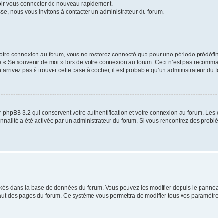
voir vous connecter de nouveau rapidement.
sse, nous vous invitons à contacter un administrateur du forum.
otre connexion au forum, vous ne resterez connecté que pour une période prédéfinie
se « Se souvenir de moi » lors de votre connexion au forum. Ceci n’est pas recomm
’arrivez pas à trouver cette case à cocher, il est probable qu’un administrateur du fo
 phpBB 3.2 qui conservent votre authentification et votre connexion au forum. Les 
tionnalité a été activée par un administrateur du forum. Si vous rencontrez des pro
ockés dans la base de données du forum. Vous pouvez les modifier depuis le panneau 
haut des pages du forum. Ce système vous permettra de modifier tous vos paramètre