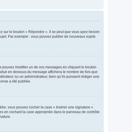
ez sur le bouton « Répondre ». Il se peut que vous ayez besoin
 sujet. Par exemple : vous pouvez publier de nouveaux sujets
s pouvez modifier un de vos messages en cliquant le bouton
e situé en dessous du message affichera le nombre de fois que
modérateur ou un administrateur, bien qu’ils puissent rédiger une
ponse a été publiée.
réée, vous pouvez cocher la case « Insérer une signature »
ages en cochant la case appropriée dans le panneau de contrôle
gnature.