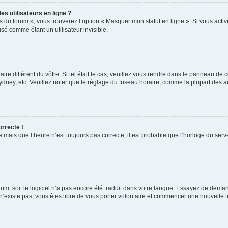
s utilisateurs en ligne ?
s du forum », vous trouverez l’option « Masquer mon statut en ligne ». Si vous activ
é comme étant un utilisateur invisible.
aire différent du vôtre. Si tel était le cas, veuillez vous rendre dans le panneau de co
ey, etc. Veuillez noter que le réglage du fuseau horaire, comme la plupart des autr
orrecte !
 mais que l’heure n’est toujours pas correcte, il est probable que l’horloge du serve
orum, soit le logiciel n’a pas encore été traduit dans votre langue. Essayez de deman
 n’existe pas, vous êtes libre de vous porter volontaire et commencer une nouvelle t