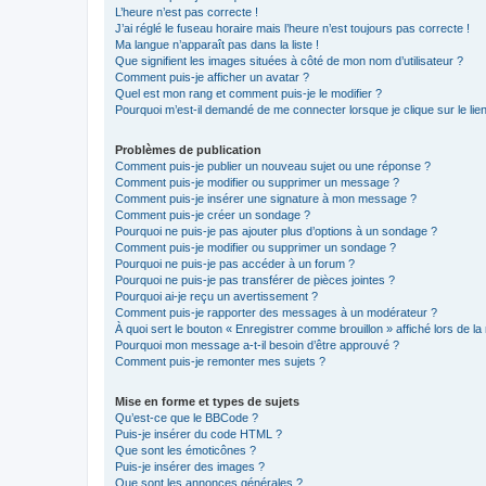
L’heure n’est pas correcte !
J’ai réglé le fuseau horaire mais l’heure n’est toujours pas correcte !
Ma langue n’apparaît pas dans la liste !
Que signifient les images situées à côté de mon nom d’utilisateur ?
Comment puis-je afficher un avatar ?
Quel est mon rang et comment puis-je le modifier ?
Pourquoi m’est-il demandé de me connecter lorsque je clique sur le lien 
Problèmes de publication
Comment puis-je publier un nouveau sujet ou une réponse ?
Comment puis-je modifier ou supprimer un message ?
Comment puis-je insérer une signature à mon message ?
Comment puis-je créer un sondage ?
Pourquoi ne puis-je pas ajouter plus d’options à un sondage ?
Comment puis-je modifier ou supprimer un sondage ?
Pourquoi ne puis-je pas accéder à un forum ?
Pourquoi ne puis-je pas transférer de pièces jointes ?
Pourquoi ai-je reçu un avertissement ?
Comment puis-je rapporter des messages à un modérateur ?
À quoi sert le bouton « Enregistrer comme brouillon » affiché lors de la 
Pourquoi mon message a-t-il besoin d’être approuvé ?
Comment puis-je remonter mes sujets ?
Mise en forme et types de sujets
Qu’est-ce que le BBCode ?
Puis-je insérer du code HTML ?
Que sont les émoticônes ?
Puis-je insérer des images ?
Que sont les annonces générales ?