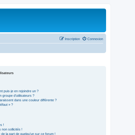
Inscription
Connexion
lisateurs
t puis-je en rejoindre un ?
 groupe d’utilisateurs ?
araissent dans une couleur différente ?
défaut » ?
s !
non sollicités !
e de la part de quelqu’un sur ce forum !