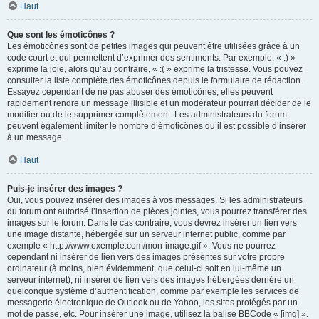
Haut
Que sont les émoticônes ?
Les émoticônes sont de petites images qui peuvent être utilisées grâce à un
code court et qui permettent d’exprimer des sentiments. Par exemple, « :) »
exprime la joie, alors qu’au contraire, « :( » exprime la tristesse. Vous pouvez
consulter la liste complète des émoticônes depuis le formulaire de rédaction.
Essayez cependant de ne pas abuser des émoticônes, elles peuvent
rapidement rendre un message illisible et un modérateur pourrait décider de le
modifier ou de le supprimer complètement. Les administrateurs du forum
peuvent également limiter le nombre d’émoticônes qu’il est possible d’insérer
à un message.
Haut
Puis-je insérer des images ?
Oui, vous pouvez insérer des images à vos messages. Si les administrateurs
du forum ont autorisé l’insertion de pièces jointes, vous pourrez transférer des
images sur le forum. Dans le cas contraire, vous devrez insérer un lien vers
une image distante, hébergée sur un serveur internet public, comme par
exemple « http://www.exemple.com/mon-image.gif ». Vous ne pourrez
cependant ni insérer de lien vers des images présentes sur votre propre
ordinateur (à moins, bien évidemment, que celui-ci soit en lui-même un
serveur internet), ni insérer de lien vers des images hébergées derrière un
quelconque système d’authentification, comme par exemple les services de
messagerie électronique de Outlook ou de Yahoo, les sites protégés par un
mot de passe, etc. Pour insérer une image, utilisez la balise BBCode « [img] ».