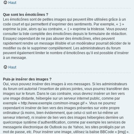
Haut
Que sont les émoticônes ?
Les émoticônes sont de petites images qui peuvent être utilisées grâce à un
code court et qui permettent d’exprimer des sentiments. Par exemple, « :) »
exprime la joie, alors qu’au contraire, « :( » exprime la tristesse. Vous pouvez
consulter la liste complète des émoticônes depuis le formulaire de rédaction.
Essayez cependant de ne pas abuser des émoticônes, elles peuvent
rapidement rendre un message illisible et un modérateur pourrait décider de le
modifier ou de le supprimer complètement. Les administrateurs du forum
peuvent également limiter le nombre d’émoticônes qu’il est possible d’insérer
à un message.
Haut
Puis-je insérer des images ?
Oui, vous pouvez insérer des images à vos messages. Si les administrateurs
du forum ont autorisé l’insertion de pièces jointes, vous pourrez transférer des
images sur le forum. Dans le cas contraire, vous devrez insérer un lien vers
une image distante, hébergée sur un serveur internet public, comme par
exemple « http://www.exemple.com/mon-image.gif ». Vous ne pourrez
cependant ni insérer de lien vers des images présentes sur votre propre
ordinateur (à moins, bien évidemment, que celui-ci soit en lui-même un
serveur internet), ni insérer de lien vers des images hébergées derrière un
quelconque système d’authentification, comme par exemple les services de
messagerie électronique de Outlook ou de Yahoo, les sites protégés par un
mot de passe, etc. Pour insérer une image, utilisez la balise BBCode « [img] ».