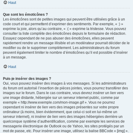
Haut
Que sont les émoticônes ?
Les émoticônes sont de petites images qui peuvent être utilisées grâce à un
code court et qui permettent d’exprimer des sentiments. Par exemple, « :) »
exprime la joie, alors qu’au contraire, « :( » exprime la tristesse. Vous pouvez
consulter la liste complète des émoticônes depuis le formulaire de rédaction.
Essayez cependant de ne pas abuser des émoticônes, elles peuvent
rapidement rendre un message illisible et un modérateur pourrait décider de le
modifier ou de le supprimer complètement. Les administrateurs du forum
peuvent également limiter le nombre d’émoticônes qu’il est possible d’insérer
à un message.
Haut
Puis-je insérer des images ?
Oui, vous pouvez insérer des images à vos messages. Si les administrateurs
du forum ont autorisé l’insertion de pièces jointes, vous pourrez transférer des
images sur le forum. Dans le cas contraire, vous devrez insérer un lien vers
une image distante, hébergée sur un serveur internet public, comme par
exemple « http://www.exemple.com/mon-image.gif ». Vous ne pourrez
cependant ni insérer de lien vers des images présentes sur votre propre
ordinateur (à moins, bien évidemment, que celui-ci soit en lui-même un
serveur internet), ni insérer de lien vers des images hébergées derrière un
quelconque système d’authentification, comme par exemple les services de
messagerie électronique de Outlook ou de Yahoo, les sites protégés par un
mot de passe, etc. Pour insérer une image, utilisez la balise BBCode « [img] ».