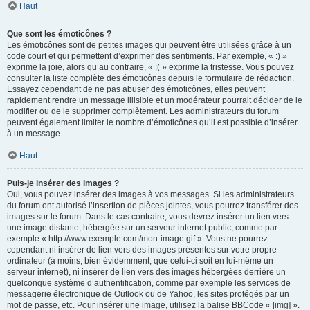
Haut
Que sont les émoticônes ?
Les émoticônes sont de petites images qui peuvent être utilisées grâce à un
code court et qui permettent d’exprimer des sentiments. Par exemple, « :) »
exprime la joie, alors qu’au contraire, « :( » exprime la tristesse. Vous pouvez
consulter la liste complète des émoticônes depuis le formulaire de rédaction.
Essayez cependant de ne pas abuser des émoticônes, elles peuvent
rapidement rendre un message illisible et un modérateur pourrait décider de le
modifier ou de le supprimer complètement. Les administrateurs du forum
peuvent également limiter le nombre d’émoticônes qu’il est possible d’insérer
à un message.
Haut
Puis-je insérer des images ?
Oui, vous pouvez insérer des images à vos messages. Si les administrateurs
du forum ont autorisé l’insertion de pièces jointes, vous pourrez transférer des
images sur le forum. Dans le cas contraire, vous devrez insérer un lien vers
une image distante, hébergée sur un serveur internet public, comme par
exemple « http://www.exemple.com/mon-image.gif ». Vous ne pourrez
cependant ni insérer de lien vers des images présentes sur votre propre
ordinateur (à moins, bien évidemment, que celui-ci soit en lui-même un
serveur internet), ni insérer de lien vers des images hébergées derrière un
quelconque système d’authentification, comme par exemple les services de
messagerie électronique de Outlook ou de Yahoo, les sites protégés par un
mot de passe, etc. Pour insérer une image, utilisez la balise BBCode « [img] ».