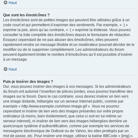
Haut
Que sont les émoticônes ?
Les émoticônes sont de petites images qui peuvent être utilisées grâce à un
code court et qui permettent d’exprimer des sentiments. Par exemple, « :) »
exprime la joie, alors qu’au contraire, « :( » exprime la tristesse. Vous pouvez
consulter la liste complète des émoticônes depuis le formulaire de rédaction.
Essayez cependant de ne pas abuser des émoticônes, elles peuvent
rapidement rendre un message illisible et un modérateur pourrait décider de le
modifier ou de le supprimer complètement. Les administrateurs du forum
peuvent également limiter le nombre d’émoticônes qu’il est possible d’insérer
à un message.
Haut
Puis-je insérer des images ?
Oui, vous pouvez insérer des images à vos messages. Si les administrateurs
du forum ont autorisé l’insertion de pièces jointes, vous pourrez transférer des
images sur le forum. Dans le cas contraire, vous devrez insérer un lien vers
une image distante, hébergée sur un serveur internet public, comme par
exemple « http://www.exemple.com/mon-image.gif ». Vous ne pourrez
cependant ni insérer de lien vers des images présentes sur votre propre
ordinateur (à moins, bien évidemment, que celui-ci soit en lui-même un
serveur internet), ni insérer de lien vers des images hébergées derrière un
quelconque système d’authentification, comme par exemple les services de
messagerie électronique de Outlook ou de Yahoo, les sites protégés par un
mot de passe, etc. Pour insérer une image, utilisez la balise BBCode « [img] ».