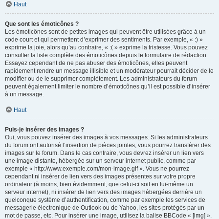
Haut
Que sont les émoticônes ?
Les émoticônes sont de petites images qui peuvent être utilisées grâce à un
code court et qui permettent d’exprimer des sentiments. Par exemple, « :) »
exprime la joie, alors qu’au contraire, « :( » exprime la tristesse. Vous pouvez
consulter la liste complète des émoticônes depuis le formulaire de rédaction.
Essayez cependant de ne pas abuser des émoticônes, elles peuvent
rapidement rendre un message illisible et un modérateur pourrait décider de le
modifier ou de le supprimer complètement. Les administrateurs du forum
peuvent également limiter le nombre d’émoticônes qu’il est possible d’insérer
à un message.
Haut
Puis-je insérer des images ?
Oui, vous pouvez insérer des images à vos messages. Si les administrateurs
du forum ont autorisé l’insertion de pièces jointes, vous pourrez transférer des
images sur le forum. Dans le cas contraire, vous devrez insérer un lien vers
une image distante, hébergée sur un serveur internet public, comme par
exemple « http://www.exemple.com/mon-image.gif ». Vous ne pourrez
cependant ni insérer de lien vers des images présentes sur votre propre
ordinateur (à moins, bien évidemment, que celui-ci soit en lui-même un
serveur internet), ni insérer de lien vers des images hébergées derrière un
quelconque système d’authentification, comme par exemple les services de
messagerie électronique de Outlook ou de Yahoo, les sites protégés par un
mot de passe, etc. Pour insérer une image, utilisez la balise BBCode « [img] ».