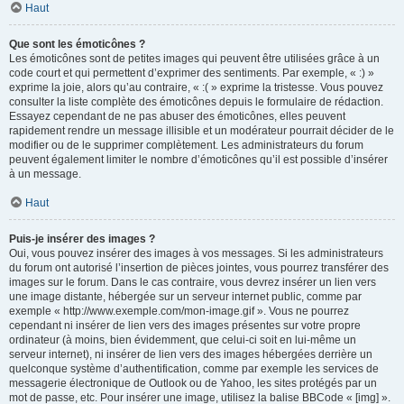
Haut
Que sont les émoticônes ?
Les émoticônes sont de petites images qui peuvent être utilisées grâce à un
code court et qui permettent d’exprimer des sentiments. Par exemple, « :) »
exprime la joie, alors qu’au contraire, « :( » exprime la tristesse. Vous pouvez
consulter la liste complète des émoticônes depuis le formulaire de rédaction.
Essayez cependant de ne pas abuser des émoticônes, elles peuvent
rapidement rendre un message illisible et un modérateur pourrait décider de le
modifier ou de le supprimer complètement. Les administrateurs du forum
peuvent également limiter le nombre d’émoticônes qu’il est possible d’insérer
à un message.
Haut
Puis-je insérer des images ?
Oui, vous pouvez insérer des images à vos messages. Si les administrateurs
du forum ont autorisé l’insertion de pièces jointes, vous pourrez transférer des
images sur le forum. Dans le cas contraire, vous devrez insérer un lien vers
une image distante, hébergée sur un serveur internet public, comme par
exemple « http://www.exemple.com/mon-image.gif ». Vous ne pourrez
cependant ni insérer de lien vers des images présentes sur votre propre
ordinateur (à moins, bien évidemment, que celui-ci soit en lui-même un
serveur internet), ni insérer de lien vers des images hébergées derrière un
quelconque système d’authentification, comme par exemple les services de
messagerie électronique de Outlook ou de Yahoo, les sites protégés par un
mot de passe, etc. Pour insérer une image, utilisez la balise BBCode « [img] ».