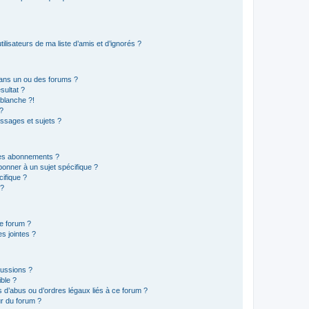
lisateurs de ma liste d’amis et d’ignorés ?
ans un ou des forums ?
sultat ?
blanche ?!
?
ssages et sujets ?
t les abonnements ?
onner à un sujet spécifique ?
ifique ?
 ?
ce forum ?
s jointes ?
cussions ?
ible ?
 d’abus ou d’ordres légaux liés à ce forum ?
r du forum ?