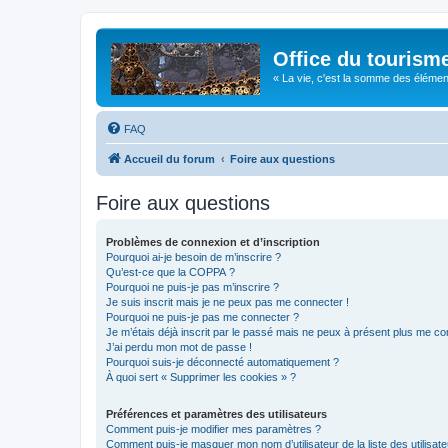
Office du tourism
« La vie, c'est la somme des éléments 
FAQ
Accueil du forum
Foire aux questions
Foire aux questions
Problèmes de connexion et d’inscription
Pourquoi ai-je besoin de m’inscrire ?
Qu’est-ce que la COPPA ?
Pourquoi ne puis-je pas m’inscrire ?
Je suis inscrit mais je ne peux pas me connecter !
Pourquoi ne puis-je pas me connecter ?
Je m’étais déjà inscrit par le passé mais ne peux à présent plus me co
J’ai perdu mon mot de passe !
Pourquoi suis-je déconnecté automatiquement ?
À quoi sert « Supprimer les cookies » ?
Préférences et paramètres des utilisateurs
Comment puis-je modifier mes paramètres ?
Comment puis-je masquer mon nom d’utilisateur de la liste des utilisate