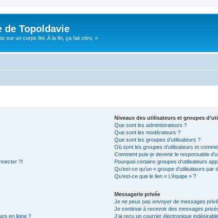
e de Topoldavie
sur un corps fini. À la fin, ça fait zéro. »
Niveaux des utilisateurs et groupes d’uti
Que sont les administrateurs ?
Que sont les modérateurs ?
Que sont les groupes d’utilisateurs ?
Où sont les groupes d’utilisateurs et commen
Comment puis-je devenir le responsable d’un
nnecter ?!
Pourquoi certains groupes d’utilisateurs app
Qu’est-ce qu’un « groupe d’utilisateurs par 
Qu’est-ce que le lien « L’équipe » ?
Messagerie privée
Je ne peux pas envoyer de messages privé
Je continue à recevoir des messages privés 
urs en ligne ?
J’ai reçu un courrier électronique indésirabl