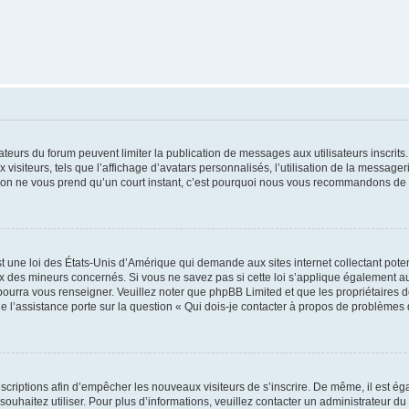
trateurs du forum peuvent limiter la publication de messages aux utilisateurs inscri
visiteurs, tels que l’affichage d’avatars personnalisés, l’utilisation de la messager
ription ne vous prend qu’un court instant, c’est pourquoi nous vous recommandons de l
t une loi des États-Unis d’Amérique qui demande aux sites internet collectant pot
 des mineurs concernés. Si vous ne savez pas si cette loi s’applique également au
 pourra vous renseigner. Veuillez noter que phpBB Limited et que les propriétaires
ue l’assistance porte sur la question « Qui dois-je contacter à propos de problèmes 
inscriptions afin d’empêcher les nouveaux visiteurs de s’inscrire. De même, il est é
s souhaitez utiliser. Pour plus d’informations, veuillez contacter un administrateur du