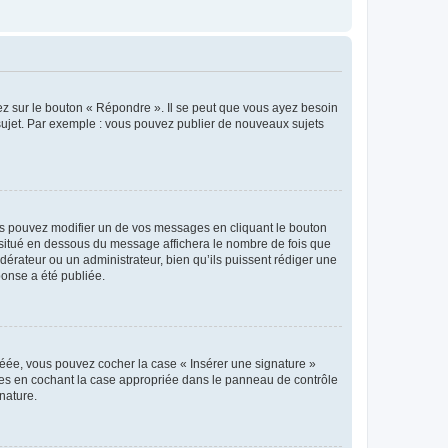
ez sur le bouton « Répondre ». Il se peut que vous ayez besoin
 sujet. Par exemple : vous pouvez publier de nouveaux sujets
s pouvez modifier un de vos messages en cliquant le bouton
e situé en dessous du message affichera le nombre de fois que
modérateur ou un administrateur, bien qu’ils puissent rédiger une
ponse a été publiée.
réée, vous pouvez cocher la case « Insérer une signature »
ages en cochant la case appropriée dans le panneau de contrôle
gnature.