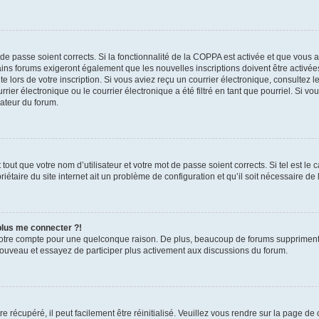
t de passe soient corrects. Si la fonctionnalité de la COPPA est activée et que vous 
ains forums exigeront également que les nouvelles inscriptions doivent être activée
te lors de votre inscription. Si vous aviez reçu un courrier électronique, consultez l
r électronique ou le courrier électronique a été filtré en tant que pourriel. Si vo
rateur du forum.
out que votre nom d’utilisateur et votre mot de passe soient corrects. Si tel est le
iétaire du site internet ait un problème de configuration et qu’il soit nécessaire de l
 plus me connecter ?!
votre compte pour une quelconque raison. De plus, beaucoup de forums suppriment pér
 nouveau et essayez de participer plus activement aux discussions du forum.
 récupéré, il peut facilement être réinitialisé. Veuillez vous rendre sur la page de