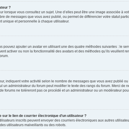
ateur ?
ur lorsque vous consultez un sujet. Une d’elles peut être une image associée à vo
mbre de messages que vous avez publié, ou permet de différencier votre statut parti
 unique et personnelle à chaque utilisateur.
ous pouvez ajouter un avatar en utilisant une des quatre méthodes suivantes : le serv
ent activer ou non la fonctionnalité des avatars et des méthodes qu’ils veuillent ren
forum.
ur, indiquent votre activité selon le nombre de messages que vous avez publié ou id
eul un administrateur du forum peut modifier le texte des rangs du forum. Merci de 
de forums ne toléreront pas ce procédé et un administrateur ou un modérateur pou
ur le lien de courrier électronique d’un utilisateur ?
s utilisateurs inscrits peuvent envoyer des courriers électroniques aux autres utili
es utilisateurs malveillants ou des robots.