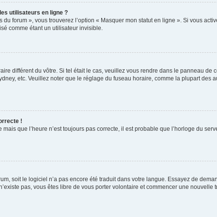
s utilisateurs en ligne ?
s du forum », vous trouverez l’option « Masquer mon statut en ligne ». Si vous activ
é comme étant un utilisateur invisible.
aire différent du vôtre. Si tel était le cas, veuillez vous rendre dans le panneau de co
ey, etc. Veuillez noter que le réglage du fuseau horaire, comme la plupart des autr
orrecte !
 mais que l’heure n’est toujours pas correcte, il est probable que l’horloge du serve
orum, soit le logiciel n’a pas encore été traduit dans votre langue. Essayez de deman
 n’existe pas, vous êtes libre de vous porter volontaire et commencer une nouvelle t