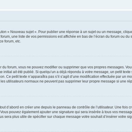
outon « Nouveau sujet ». Pour publier une réponse à un sujet ou un message, cliqu
 forum, une liste de vos permissions est affichée en bas de l’écran du forum ou du
ce forum, etc.
r du forum, vous ne pouvez modifier ou supprimer que vos propres messages. Vou
 initial ait été publié. Si quelqu’un a déjà répondu à votre message, un petit text
ion. Ce petit texte n’apparaîtra pas s’il s’agit d’une modification effectuée par un 
ue les utilisateurs normaux ne peuvent pas supprimer leur propre message si une ré
ut d’abord en créer une depuis le panneau de contrôle de l’utilisateur. Une fois c
ure. Vous pouvez également ajouter une signature qui sera insérée à tous vos mess
 vous sera plus utile de spécifier sur chaque message votre souhait d’insérer votre si