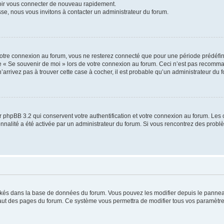
voir vous connecter de nouveau rapidement.
sse, nous vous invitons à contacter un administrateur du forum.
otre connexion au forum, vous ne resterez connecté que pour une période prédéfinie
se « Se souvenir de moi » lors de votre connexion au forum. Ceci n’est pas recomm
’arrivez pas à trouver cette case à cocher, il est probable qu’un administrateur du fo
 phpBB 3.2 qui conservent votre authentification et votre connexion au forum. Les 
tionnalité a été activée par un administrateur du forum. Si vous rencontrez des pro
ockés dans la base de données du forum. Vous pouvez les modifier depuis le panneau 
haut des pages du forum. Ce système vous permettra de modifier tous vos paramètre