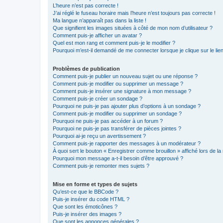
L’heure n’est pas correcte !
J’ai réglé le fuseau horaire mais l’heure n’est toujours pas correcte !
Ma langue n’apparaît pas dans la liste !
Que signifient les images situées à côté de mon nom d’utilisateur ?
Comment puis-je afficher un avatar ?
Quel est mon rang et comment puis-je le modifier ?
Pourquoi m’est-il demandé de me connecter lorsque je clique sur le lien 
Problèmes de publication
Comment puis-je publier un nouveau sujet ou une réponse ?
Comment puis-je modifier ou supprimer un message ?
Comment puis-je insérer une signature à mon message ?
Comment puis-je créer un sondage ?
Pourquoi ne puis-je pas ajouter plus d’options à un sondage ?
Comment puis-je modifier ou supprimer un sondage ?
Pourquoi ne puis-je pas accéder à un forum ?
Pourquoi ne puis-je pas transférer de pièces jointes ?
Pourquoi ai-je reçu un avertissement ?
Comment puis-je rapporter des messages à un modérateur ?
À quoi sert le bouton « Enregistrer comme brouillon » affiché lors de la 
Pourquoi mon message a-t-il besoin d’être approuvé ?
Comment puis-je remonter mes sujets ?
Mise en forme et types de sujets
Qu’est-ce que le BBCode ?
Puis-je insérer du code HTML ?
Que sont les émoticônes ?
Puis-je insérer des images ?
Que sont les annonces générales ?