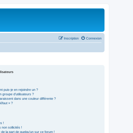
Inscription
Connexion
lisateurs
t puis-je en rejoindre un ?
 groupe d’utilisateurs ?
araissent dans une couleur différente ?
défaut » ?
s !
non sollicités !
e de la part de quelqu’un sur ce forum !