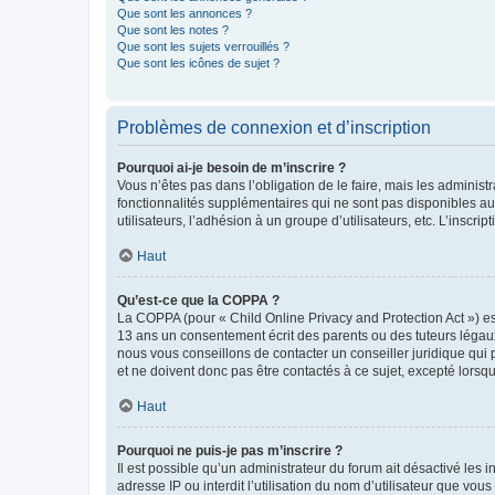
Que sont les annonces ?
Que sont les notes ?
Que sont les sujets verrouillés ?
Que sont les icônes de sujet ?
Problèmes de connexion et d’inscription
Pourquoi ai-je besoin de m’inscrire ?
Vous n’êtes pas dans l’obligation de le faire, mais les adminis
fonctionnalités supplémentaires qui ne sont pas disponibles aux 
utilisateurs, l’adhésion à un groupe d’utilisateurs, etc. L’insc
Haut
Qu’est-ce que la COPPA ?
La COPPA (pour « Child Online Privacy and Protection Act ») es
13 ans un consentement écrit des parents ou des tuteurs légaux
nous vous conseillons de contacter un conseiller juridique qui
et ne doivent donc pas être contactés à ce sujet, excepté lorsq
Haut
Pourquoi ne puis-je pas m’inscrire ?
Il est possible qu’un administrateur du forum ait désactivé les 
adresse IP ou interdit l’utilisation du nom d’utilisateur que vou