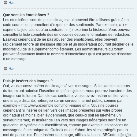
Haut
Que sont les émoticônes ?
Les émoticônes sont de petites images qui peuvent être utilisées grâce à un
code court et qui permettent d’exprimer des sentiments. Par exemple, « :) »
exprime la joie, alors qu’au contraire, « :( » exprime la tristesse. Vous pouvez
consulter la liste complète des émoticônes depuis le formulaire de rédaction.
Essayez cependant de ne pas abuser des émoticônes, elles peuvent
rapidement rendre un message illisible et un modérateur pourrait décider de le
modifier ou de le supprimer complètement. Les administrateurs du forum
peuvent également limiter le nombre d’émoticônes qu’il est possible d’insérer
à un message.
Haut
Puis-je insérer des images ?
Oui, vous pouvez insérer des images à vos messages. Si les administrateurs
du forum ont autorisé l’insertion de pièces jointes, vous pourrez transférer des
images sur le forum. Dans le cas contraire, vous devrez insérer un lien vers
une image distante, hébergée sur un serveur internet public, comme par
exemple « http://www.exemple.com/mon-image.gif ». Vous ne pourrez
cependant ni insérer de lien vers des images présentes sur votre propre
ordinateur (à moins, bien évidemment, que celui-ci soit en lui-même un
serveur internet), ni insérer de lien vers des images hébergées derrière un
quelconque système d’authentification, comme par exemple les services de
messagerie électronique de Outlook ou de Yahoo, les sites protégés par un
mot de passe, etc. Pour insérer une image, utilisez la balise BBCode « [img] ».