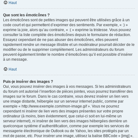
Haut
Que sont les émoticônes ?
Les émoticônes sont de petites images qui peuvent être utilisées grâce à un
code court et qui permettent d’exprimer des sentiments. Par exemple, « :) »
exprime la joie, alors qu’au contraire, « :( » exprime la tristesse. Vous pouvez
consulter la liste complète des émoticônes depuis le formulaire de rédaction.
Essayez cependant de ne pas abuser des émoticônes, elles peuvent
rapidement rendre un message illisible et un modérateur pourrait décider de le
modifier ou de le supprimer complètement. Les administrateurs du forum
peuvent également limiter le nombre d’émoticônes qu’il est possible d’insérer
à un message.
Haut
Puis-je insérer des images ?
Oui, vous pouvez insérer des images à vos messages. Si les administrateurs
du forum ont autorisé l’insertion de pièces jointes, vous pourrez transférer des
images sur le forum. Dans le cas contraire, vous devrez insérer un lien vers
une image distante, hébergée sur un serveur internet public, comme par
exemple « http://www.exemple.com/mon-image.gif ». Vous ne pourrez
cependant ni insérer de lien vers des images présentes sur votre propre
ordinateur (à moins, bien évidemment, que celui-ci soit en lui-même un
serveur internet), ni insérer de lien vers des images hébergées derrière un
quelconque système d’authentification, comme par exemple les services de
messagerie électronique de Outlook ou de Yahoo, les sites protégés par un
mot de passe, etc. Pour insérer une image, utilisez la balise BBCode « [img] ».