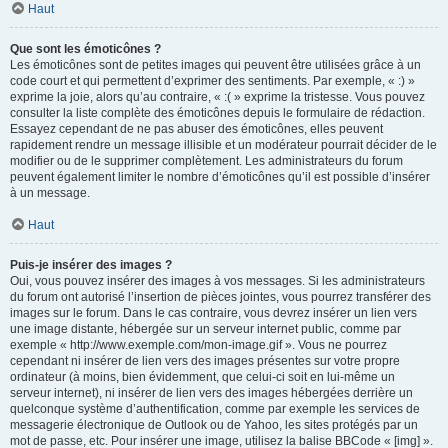
Haut
Que sont les émoticônes ?
Les émoticônes sont de petites images qui peuvent être utilisées grâce à un
code court et qui permettent d’exprimer des sentiments. Par exemple, « :) »
exprime la joie, alors qu’au contraire, « :( » exprime la tristesse. Vous pouvez
consulter la liste complète des émoticônes depuis le formulaire de rédaction.
Essayez cependant de ne pas abuser des émoticônes, elles peuvent
rapidement rendre un message illisible et un modérateur pourrait décider de le
modifier ou de le supprimer complètement. Les administrateurs du forum
peuvent également limiter le nombre d’émoticônes qu’il est possible d’insérer
à un message.
Haut
Puis-je insérer des images ?
Oui, vous pouvez insérer des images à vos messages. Si les administrateurs
du forum ont autorisé l’insertion de pièces jointes, vous pourrez transférer des
images sur le forum. Dans le cas contraire, vous devrez insérer un lien vers
une image distante, hébergée sur un serveur internet public, comme par
exemple « http://www.exemple.com/mon-image.gif ». Vous ne pourrez
cependant ni insérer de lien vers des images présentes sur votre propre
ordinateur (à moins, bien évidemment, que celui-ci soit en lui-même un
serveur internet), ni insérer de lien vers des images hébergées derrière un
quelconque système d’authentification, comme par exemple les services de
messagerie électronique de Outlook ou de Yahoo, les sites protégés par un
mot de passe, etc. Pour insérer une image, utilisez la balise BBCode « [img] ».