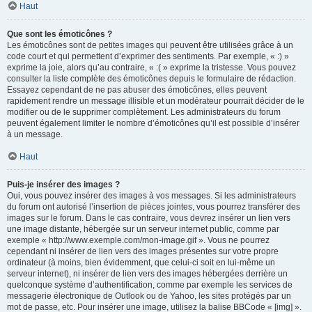
Haut
Que sont les émoticônes ?
Les émoticônes sont de petites images qui peuvent être utilisées grâce à un
code court et qui permettent d’exprimer des sentiments. Par exemple, « :) »
exprime la joie, alors qu’au contraire, « :( » exprime la tristesse. Vous pouvez
consulter la liste complète des émoticônes depuis le formulaire de rédaction.
Essayez cependant de ne pas abuser des émoticônes, elles peuvent
rapidement rendre un message illisible et un modérateur pourrait décider de le
modifier ou de le supprimer complètement. Les administrateurs du forum
peuvent également limiter le nombre d’émoticônes qu’il est possible d’insérer
à un message.
Haut
Puis-je insérer des images ?
Oui, vous pouvez insérer des images à vos messages. Si les administrateurs
du forum ont autorisé l’insertion de pièces jointes, vous pourrez transférer des
images sur le forum. Dans le cas contraire, vous devrez insérer un lien vers
une image distante, hébergée sur un serveur internet public, comme par
exemple « http://www.exemple.com/mon-image.gif ». Vous ne pourrez
cependant ni insérer de lien vers des images présentes sur votre propre
ordinateur (à moins, bien évidemment, que celui-ci soit en lui-même un
serveur internet), ni insérer de lien vers des images hébergées derrière un
quelconque système d’authentification, comme par exemple les services de
messagerie électronique de Outlook ou de Yahoo, les sites protégés par un
mot de passe, etc. Pour insérer une image, utilisez la balise BBCode « [img] ».