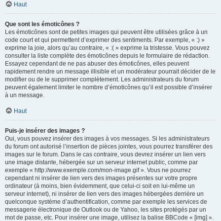
Haut
Que sont les émoticônes ?
Les émoticônes sont de petites images qui peuvent être utilisées grâce à un
code court et qui permettent d’exprimer des sentiments. Par exemple, « :) »
exprime la joie, alors qu’au contraire, « :( » exprime la tristesse. Vous pouvez
consulter la liste complète des émoticônes depuis le formulaire de rédaction.
Essayez cependant de ne pas abuser des émoticônes, elles peuvent
rapidement rendre un message illisible et un modérateur pourrait décider de le
modifier ou de le supprimer complètement. Les administrateurs du forum
peuvent également limiter le nombre d’émoticônes qu’il est possible d’insérer
à un message.
Haut
Puis-je insérer des images ?
Oui, vous pouvez insérer des images à vos messages. Si les administrateurs
du forum ont autorisé l’insertion de pièces jointes, vous pourrez transférer des
images sur le forum. Dans le cas contraire, vous devrez insérer un lien vers
une image distante, hébergée sur un serveur internet public, comme par
exemple « http://www.exemple.com/mon-image.gif ». Vous ne pourrez
cependant ni insérer de lien vers des images présentes sur votre propre
ordinateur (à moins, bien évidemment, que celui-ci soit en lui-même un
serveur internet), ni insérer de lien vers des images hébergées derrière un
quelconque système d’authentification, comme par exemple les services de
messagerie électronique de Outlook ou de Yahoo, les sites protégés par un
mot de passe, etc. Pour insérer une image, utilisez la balise BBCode « [img] ».