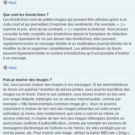
Haut
Que sont les émoticônes ?
Les émoticônes sont de petites images qui peuvent être utilisées grâce à un
code court et qui permettent d’exprimer des sentiments. Par exemple, « :) »
exprime la joie, alors qu’au contraire, « :( » exprime la tristesse. Vous pouvez
consulter la liste complète des émoticônes depuis le formulaire de rédaction.
Essayez cependant de ne pas abuser des émoticônes, elles peuvent
rapidement rendre un message illisible et un modérateur pourrait décider de le
modifier ou de le supprimer complètement. Les administrateurs du forum
peuvent également limiter le nombre d’émoticônes qu’il est possible d’insérer
à un message.
Haut
Puis-je insérer des images ?
Oui, vous pouvez insérer des images à vos messages. Si les administrateurs
du forum ont autorisé l’insertion de pièces jointes, vous pourrez transférer des
images sur le forum. Dans le cas contraire, vous devrez insérer un lien vers
une image distante, hébergée sur un serveur internet public, comme par
exemple « http://www.exemple.com/mon-image.gif ». Vous ne pourrez
cependant ni insérer de lien vers des images présentes sur votre propre
ordinateur (à moins, bien évidemment, que celui-ci soit en lui-même un
serveur internet), ni insérer de lien vers des images hébergées derrière un
quelconque système d’authentification, comme par exemple les services de
messagerie électronique de Outlook ou de Yahoo, les sites protégés par un
mot de passe, etc. Pour insérer une image, utilisez la balise BBCode « [img] ».