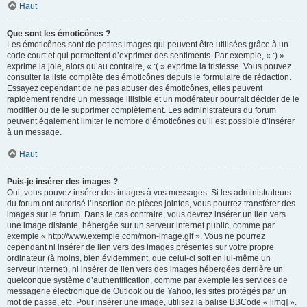
Haut
Que sont les émoticônes ?
Les émoticônes sont de petites images qui peuvent être utilisées grâce à un
code court et qui permettent d’exprimer des sentiments. Par exemple, « :) »
exprime la joie, alors qu’au contraire, « :( » exprime la tristesse. Vous pouvez
consulter la liste complète des émoticônes depuis le formulaire de rédaction.
Essayez cependant de ne pas abuser des émoticônes, elles peuvent
rapidement rendre un message illisible et un modérateur pourrait décider de le
modifier ou de le supprimer complètement. Les administrateurs du forum
peuvent également limiter le nombre d’émoticônes qu’il est possible d’insérer
à un message.
Haut
Puis-je insérer des images ?
Oui, vous pouvez insérer des images à vos messages. Si les administrateurs
du forum ont autorisé l’insertion de pièces jointes, vous pourrez transférer des
images sur le forum. Dans le cas contraire, vous devrez insérer un lien vers
une image distante, hébergée sur un serveur internet public, comme par
exemple « http://www.exemple.com/mon-image.gif ». Vous ne pourrez
cependant ni insérer de lien vers des images présentes sur votre propre
ordinateur (à moins, bien évidemment, que celui-ci soit en lui-même un
serveur internet), ni insérer de lien vers des images hébergées derrière un
quelconque système d’authentification, comme par exemple les services de
messagerie électronique de Outlook ou de Yahoo, les sites protégés par un
mot de passe, etc. Pour insérer une image, utilisez la balise BBCode « [img] ».