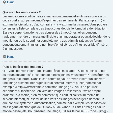
Haut
Que sont les émoticônes ?
Les émoticônes sont de petites images qui peuvent être utilisées grâce à un
code court et qui permettent d’exprimer des sentiments. Par exemple, « :) »
exprime la joie, alors qu’au contraire, « :( » exprime la tristesse. Vous pouvez
consulter la liste complète des émoticônes depuis le formulaire de rédaction.
Essayez cependant de ne pas abuser des émoticônes, elles peuvent
rapidement rendre un message illisible et un modérateur pourrait décider de le
modifier ou de le supprimer complètement. Les administrateurs du forum
peuvent également limiter le nombre d’émoticônes qu’il est possible d’insérer
à un message.
Haut
Puis-je insérer des images ?
Oui, vous pouvez insérer des images à vos messages. Si les administrateurs
du forum ont autorisé l’insertion de pièces jointes, vous pourrez transférer des
images sur le forum. Dans le cas contraire, vous devrez insérer un lien vers
une image distante, hébergée sur un serveur internet public, comme par
exemple « http://www.exemple.com/mon-image.gif ». Vous ne pourrez
cependant ni insérer de lien vers des images présentes sur votre propre
ordinateur (à moins, bien évidemment, que celui-ci soit en lui-même un
serveur internet), ni insérer de lien vers des images hébergées derrière un
quelconque système d’authentification, comme par exemple les services de
messagerie électronique de Outlook ou de Yahoo, les sites protégés par un
mot de passe, etc. Pour insérer une image, utilisez la balise BBCode « [img] ».