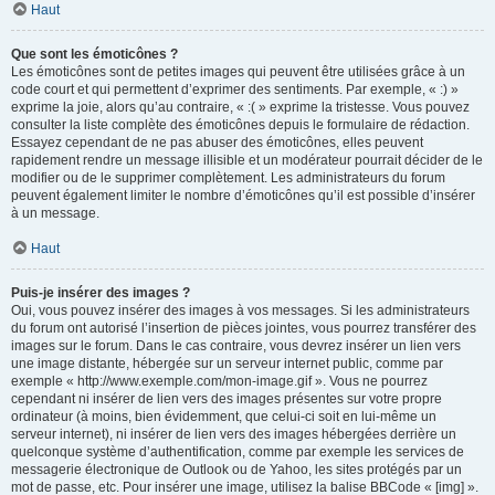
Haut
Que sont les émoticônes ?
Les émoticônes sont de petites images qui peuvent être utilisées grâce à un
code court et qui permettent d’exprimer des sentiments. Par exemple, « :) »
exprime la joie, alors qu’au contraire, « :( » exprime la tristesse. Vous pouvez
consulter la liste complète des émoticônes depuis le formulaire de rédaction.
Essayez cependant de ne pas abuser des émoticônes, elles peuvent
rapidement rendre un message illisible et un modérateur pourrait décider de le
modifier ou de le supprimer complètement. Les administrateurs du forum
peuvent également limiter le nombre d’émoticônes qu’il est possible d’insérer
à un message.
Haut
Puis-je insérer des images ?
Oui, vous pouvez insérer des images à vos messages. Si les administrateurs
du forum ont autorisé l’insertion de pièces jointes, vous pourrez transférer des
images sur le forum. Dans le cas contraire, vous devrez insérer un lien vers
une image distante, hébergée sur un serveur internet public, comme par
exemple « http://www.exemple.com/mon-image.gif ». Vous ne pourrez
cependant ni insérer de lien vers des images présentes sur votre propre
ordinateur (à moins, bien évidemment, que celui-ci soit en lui-même un
serveur internet), ni insérer de lien vers des images hébergées derrière un
quelconque système d’authentification, comme par exemple les services de
messagerie électronique de Outlook ou de Yahoo, les sites protégés par un
mot de passe, etc. Pour insérer une image, utilisez la balise BBCode « [img] ».