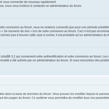
voir vous connecter de nouveau rapidement.
sse, nous vous invitons à contacter un administrateur du forum.
otre connexion au forum, vous ne resterez connecté que pour une période prédéfinie
se « Se souvenir de moi » lors de votre connexion au forum. Ceci n’est pas recomm
’arrivez pas à trouver cette case à cocher, il est probable qu’un administrateur du fo
 phpBB 3.2 qui conservent votre authentification et votre connexion au forum. Les 
tionnalité a été activée par un administrateur du forum. Si vous rencontrez des pro
ockés dans la base de données du forum. Vous pouvez les modifier depuis le panneau 
haut des pages du forum. Ce système vous permettra de modifier tous vos paramètre