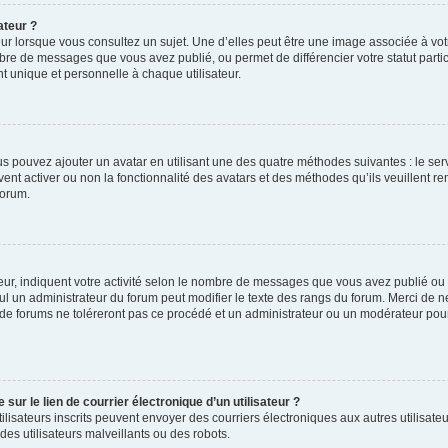
ateur ?
ur lorsque vous consultez un sujet. Une d’elles peut être une image associée à vo
mbre de messages que vous avez publié, ou permet de différencier votre statut parti
 unique et personnelle à chaque utilisateur.
ous pouvez ajouter un avatar en utilisant une des quatre méthodes suivantes : le serv
ent activer ou non la fonctionnalité des avatars et des méthodes qu’ils veuillent ren
forum.
ur, indiquent votre activité selon le nombre de messages que vous avez publié ou id
eul un administrateur du forum peut modifier le texte des rangs du forum. Merci de 
de forums ne toléreront pas ce procédé et un administrateur ou un modérateur pou
ur le lien de courrier électronique d’un utilisateur ?
s utilisateurs inscrits peuvent envoyer des courriers électroniques aux autres utili
es utilisateurs malveillants ou des robots.