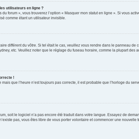
s utilisateurs en ligne ?
s du forum », vous trouverez l’option « Masquer mon statut en ligne ». Si vous activ
é comme étant un utilisateur invisible.
aire différent du vôtre. Si tel était le cas, veuillez vous rendre dans le panneau de co
ey, etc. Veuillez noter que le réglage du fuseau horaire, comme la plupart des autr
orrecte !
 mais que l’heure n’est toujours pas correcte, il est probable que l’horloge du serve
orum, soit le logiciel n’a pas encore été traduit dans votre langue. Essayez de deman
 n’existe pas, vous êtes libre de vous porter volontaire et commencer une nouvelle t