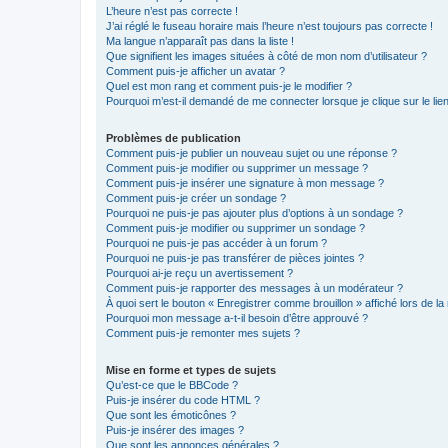
L’heure n’est pas correcte !
J’ai réglé le fuseau horaire mais l’heure n’est toujours pas correcte !
Ma langue n’apparaît pas dans la liste !
Que signifient les images situées à côté de mon nom d’utilisateur ?
Comment puis-je afficher un avatar ?
Quel est mon rang et comment puis-je le modifier ?
Pourquoi m’est-il demandé de me connecter lorsque je clique sur le lien 
Problèmes de publication
Comment puis-je publier un nouveau sujet ou une réponse ?
Comment puis-je modifier ou supprimer un message ?
Comment puis-je insérer une signature à mon message ?
Comment puis-je créer un sondage ?
Pourquoi ne puis-je pas ajouter plus d’options à un sondage ?
Comment puis-je modifier ou supprimer un sondage ?
Pourquoi ne puis-je pas accéder à un forum ?
Pourquoi ne puis-je pas transférer de pièces jointes ?
Pourquoi ai-je reçu un avertissement ?
Comment puis-je rapporter des messages à un modérateur ?
À quoi sert le bouton « Enregistrer comme brouillon » affiché lors de la 
Pourquoi mon message a-t-il besoin d’être approuvé ?
Comment puis-je remonter mes sujets ?
Mise en forme et types de sujets
Qu’est-ce que le BBCode ?
Puis-je insérer du code HTML ?
Que sont les émoticônes ?
Puis-je insérer des images ?
Que sont les annonces générales ?