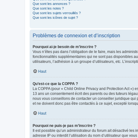
Que sont les annonces ?
Que sont les notes ?
Que sont les sujets verrouillés ?
Que sont les icônes de sujet ?
Problèmes de connexion et d’inscription
Pourquoi ai-je besoin de m’inscrire ?
Vous n’êtes pas dans l’obligation de le faire, mais les adminis
fonctionnalités supplémentaires qui ne sont pas disponibles aux 
utilisateurs, l’adhésion à un groupe d’utilisateurs, etc. L’insc
Haut
Qu’est-ce que la COPPA ?
La COPPA (pour « Child Online Privacy and Protection Act ») es
13 ans un consentement écrit des parents ou des tuteurs légaux
nous vous conseillons de contacter un conseiller juridique qui
et ne doivent donc pas être contactés à ce sujet, excepté lorsq
Haut
Pourquoi ne puis-je pas m’inscrire ?
Il est possible qu’un administrateur du forum ait désactivé les 
adresse IP ou interdit l’utilisation du nom d’utilisateur que vou