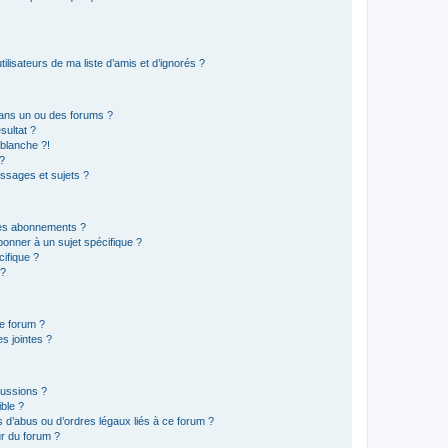
lisateurs de ma liste d’amis et d’ignorés ?
ans un ou des forums ?
sultat ?
blanche ?!
?
ssages et sujets ?
t les abonnements ?
onner à un sujet spécifique ?
ifique ?
 ?
ce forum ?
s jointes ?
cussions ?
ible ?
 d’abus ou d’ordres légaux liés à ce forum ?
r du forum ?