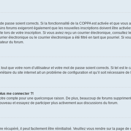
t de passe soient corrects. Si la fonctionnalité de la COPPA est activée et que vous 
ains forums exigeront également que les nouvelles inscriptions doivent être activée
te lors de votre inscription. Si vous aviez reçu un courrier électronique, consultez l
r électronique ou le courrier électronique a été filtré en tant que pourriel. Si vo
rateur du forum.
out que votre nom d’utilisateur et votre mot de passe soient corrects. Si tel est le
iétaire du site internet ait un problème de configuration et qu’il soit nécessaire de l
 plus me connecter ?!
votre compte pour une quelconque raison. De plus, beaucoup de forums suppriment pér
 nouveau et essayez de participer plus activement aux discussions du forum.
 récupéré, il peut facilement être réinitialisé. Veuillez vous rendre sur la page de