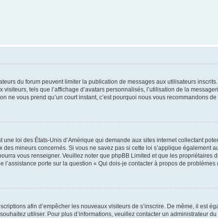
trateurs du forum peuvent limiter la publication de messages aux utilisateurs inscri
visiteurs, tels que l’affichage d’avatars personnalisés, l’utilisation de la messager
ription ne vous prend qu’un court instant, c’est pourquoi nous vous recommandons de l
t une loi des États-Unis d’Amérique qui demande aux sites internet collectant pot
 des mineurs concernés. Si vous ne savez pas si cette loi s’applique également au
 pourra vous renseigner. Veuillez noter que phpBB Limited et que les propriétaires
ue l’assistance porte sur la question « Qui dois-je contacter à propos de problèmes 
inscriptions afin d’empêcher les nouveaux visiteurs de s’inscrire. De même, il est é
s souhaitez utiliser. Pour plus d’informations, veuillez contacter un administrateur du