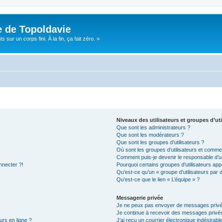
e de Topoldavie
sur un corps fini. À la fin, ça fait zéro. »
Niveaux des utilisateurs et groupes d’uti
Que sont les administrateurs ?
Que sont les modérateurs ?
Que sont les groupes d’utilisateurs ?
Où sont les groupes d’utilisateurs et commen
Comment puis-je devenir le responsable d’un
nnecter ?!
Pourquoi certains groupes d’utilisateurs app
Qu’est-ce qu’un « groupe d’utilisateurs par 
Qu’est-ce que le lien « L’équipe » ?
Messagerie privée
Je ne peux pas envoyer de messages privé
Je continue à recevoir des messages privés 
urs en ligne ?
J’ai reçu un courrier électronique indésirabl