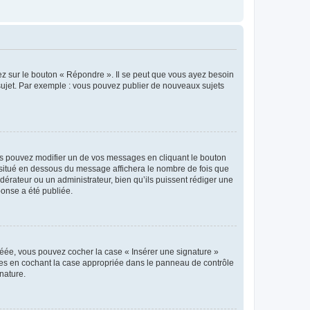
ez sur le bouton « Répondre ». Il se peut que vous ayez besoin
 sujet. Par exemple : vous pouvez publier de nouveaux sujets
s pouvez modifier un de vos messages en cliquant le bouton
e situé en dessous du message affichera le nombre de fois que
modérateur ou un administrateur, bien qu’ils puissent rédiger une
ponse a été publiée.
réée, vous pouvez cocher la case « Insérer une signature »
ages en cochant la case appropriée dans le panneau de contrôle
gnature.