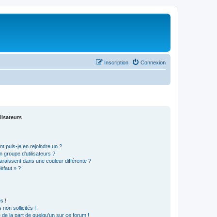
Inscription
Connexion
lisateurs
t puis-je en rejoindre un ?
 groupe d’utilisateurs ?
araissent dans une couleur différente ?
défaut » ?
s !
non sollicités !
e de la part de quelqu’un sur ce forum !