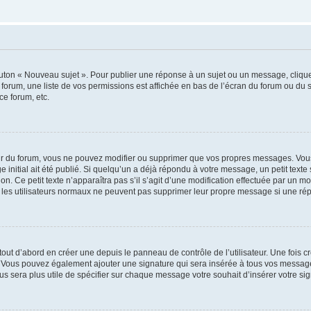
outon « Nouveau sujet ». Pour publier une réponse à un sujet ou un message, cliqu
 forum, une liste de vos permissions est affichée en bas de l’écran du forum ou du
ce forum, etc.
r du forum, vous ne pouvez modifier ou supprimer que vos propres messages. Vou
 initial ait été publié. Si quelqu’un a déjà répondu à votre message, un petit text
ion. Ce petit texte n’apparaîtra pas s’il s’agit d’une modification effectuée par un 
ue les utilisateurs normaux ne peuvent pas supprimer leur propre message si une ré
ut d’abord en créer une depuis le panneau de contrôle de l’utilisateur. Une fois c
ure. Vous pouvez également ajouter une signature qui sera insérée à tous vos mess
 vous sera plus utile de spécifier sur chaque message votre souhait d’insérer votre si