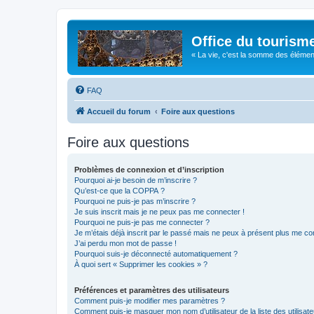
Office du tourism
« La vie, c'est la somme des éléments 
FAQ
Accueil du forum
Foire aux questions
Foire aux questions
Problèmes de connexion et d’inscription
Pourquoi ai-je besoin de m’inscrire ?
Qu’est-ce que la COPPA ?
Pourquoi ne puis-je pas m’inscrire ?
Je suis inscrit mais je ne peux pas me connecter !
Pourquoi ne puis-je pas me connecter ?
Je m’étais déjà inscrit par le passé mais ne peux à présent plus me co
J’ai perdu mon mot de passe !
Pourquoi suis-je déconnecté automatiquement ?
À quoi sert « Supprimer les cookies » ?
Préférences et paramètres des utilisateurs
Comment puis-je modifier mes paramètres ?
Comment puis-je masquer mon nom d’utilisateur de la liste des utilisate